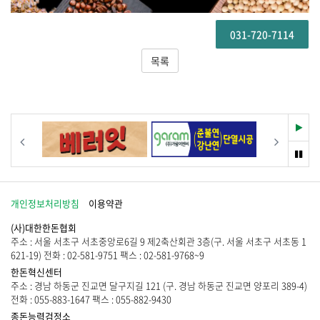
031-720-7114
목록
재
이전
다음
생
멈
춤
개인정보처리방침
이용약관
(사)대한한돈협회
주소 : 서울 서초구 서초중앙로6길 9 제2축산회관 3층(구. 서울 서초구 서초동 1
621-19) 전화 : 02-581-9751 팩스 : 02-581-9768~9
한돈혁신센터
주소 : 경남 하동군 진교면 달구지길 121 (구. 경남 하동군 진교면 양포리 389-4)
전화 : 055-883-1647 팩스 : 055-882-9430
종돈능력검정소