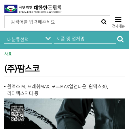
검
검
색
전체메뉴
색
상
한
제
돈
품
단
기
및
업
업
모
정
체
사료
보
명
바
메
검
뉴
색
(주)팜스코
일
메
원맥스 M, 프레쉬MAX, 포크MAX업앤다운, 윈맥스30,
뉴
리더맥스지티 등