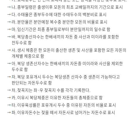
나. 종부일령은 출생이후 모돈의 최초 교배일까지의 기간으로 표시
다. 수태율은 종부두수에 대한 수태두수의 백분비로 표시
라. 분만율은 분만예정 복수중 분만한 모돈의 비율로 표시
마. 임신기간은 최종 종부일로부터 분만일까지의 일수로 함
바. 복당총산자수는 한배새끼의 자돈 중 사산과 미이라를 포함한
전두수로 함
사. 생시 체중은 한 모돈이 출산한 생존 및 사산을 포함한 모든 자돈의
개체별 체중으로 함
아. 복당 생존산자수는 한배새끼의 자돈중 미이라와 사산을 제외한
두수로 함
자. 복당 포유개시 두수는 복당생존 산자수 중 생존이 가능하다고
판단되는 자돈두수로 함
차. 젖꼭지는 좌·우 젖꼭지 수를 각각 기록한다.
카. 이유시 복당체중은 이유한 자돈들의 총체중으로 함
타. 이유육성률은 포유개시 두수 중 이유된 자돈의 비율로 표시
파. 이유자돈수는 젖을 떼서 자돈사로 넘어가는 자돈수로 표시