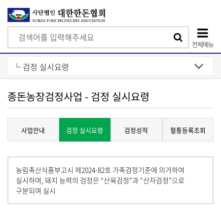
검
검
색
전체메뉴
색
상
단
모
종돈농장검정사업 - 검정 실시요령
바
일
사업안내
검정 실시요령
검정성적
혈통등록조회
메
뉴
농림축산식품부고시 제2024-82호 가축검정기준에 의거하여
실시하며, 돼지 능력의 검정은 “산육검정”과 “산자검정”으로
구분되며 실시