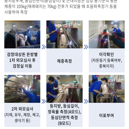
등지방두께, 등심단면적(등심깊이) 및 근내지방은 검정 동기군의 평균
체중이 105㎏(재래돼지는 70kg) 전후가 되었을 때 초음파측정기 등을
사용하여 측정
검정대상돈 돈방별
이각확인
1차 외모심사 후
(자돈등기 등록여부,
체중측정
검정실 이동
중복이각)
등지방, 등심깊이,
2차 외모심사
정육율 측정(A모드),
(지제, 유두, 체장, 체고,
이표부여
등심단면적 측정
생식기 등)
(B모드)