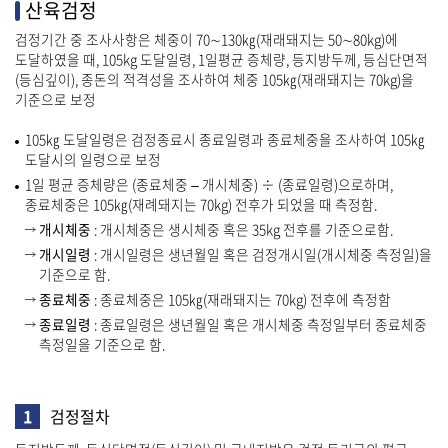
산육검정
검정기간 중 조사사항은 체중이 70∼130㎏(재래돼지는 50∼80kg)에
도달하였을 때, 105kg 도달일령, 1일평균 증체량, 등지방두께, 등심단면적
(등심깊이), 종돈의 적격성을 조사하여 체중 105㎏(재래돼지는 70kg)을
기준으로 보정
105㎏ 도달일령은 검정종료시 종료일령과 종료체중을 조사하여 105㎏
도달시의 일령으로 보정
1일 평균 증체량은 (종료체중 – 개시체중) ÷ (종료일령)으로하며,
종료체중은 105㎏(재례돼지는 70kg) 전후가 되었을 때 측정함.
개시체중
: 개시체중은 생시체중 혹은 35kg 전후를 기준으로함.
개시일령
: 개시일령은 생년월일 혹은 검정개시일(개시체중 측정일)을
기준으로 함.
종료체중
: 종료체중은 105㎏(재래돼지는 70kg) 전후에 측정함
종료일령
: 종료일령은 생년월일 혹은 개시체중 측정일부터 종료체중
측정일을 기준으로 함.
1
검정절차