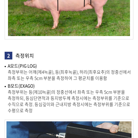
2
측정위치
A모드(PIG LOG)
측정부위는 어깨(제4늑골), 등(최후늑골), 허리(최후요추)의 정중선에서
좌측 또는 우측 5cm 부분을 측정하여 그 평균치를 이용함
B모드(EXAGO)
측정부위는 등(제10늑골)의 정중선에서 좌측 또는 우측 5cm 부분을
측정하되, 등심단면적과 등지방두께 측정시에는 측정부위를 기준으로
수직으로 측정. 등심깊이와 근내지방 측정시에는 측정부위를 기준으로
수평으로 측정