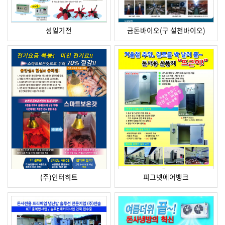
성일기전
금돈바이오(구 설천바이오)
(주)인터히트
피그넷에어뱅크