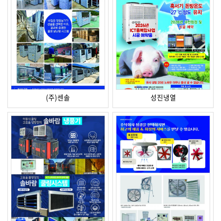
(주)센솔
성진냉열