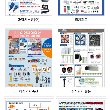
과학시스템(주)
리치피그
이천과학축산
주식회사 웰돈