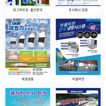
피그하우징·올인한국
주식회사 성광
세경냉동
아셀비전