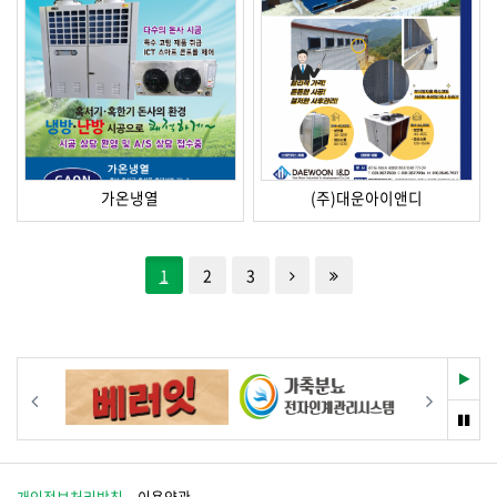
가온냉열
(주)대운아이앤디
한단계 뒤로
제일 뒤로
1
2
3
재
이전
다음
생
멈
춤
개인정보처리방침
이용약관