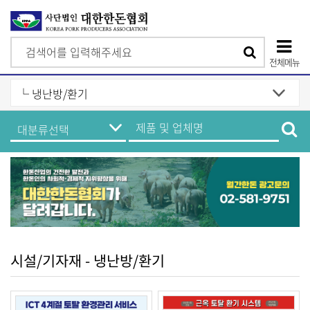
검
검
색
전체메뉴
색
상
단
한
제
모
돈
품
기
및
바
업
업
정
체
일
보
명
메
검
메
뉴
색
뉴
시설/기자재 - 냉난방/환기