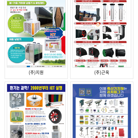
(주)지원
(주)근옥