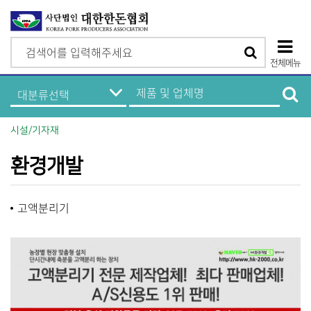
검
검
색
전체메뉴
색
상
한
제
돈
품
단
기
및
업
업
모
정
체
시설/기자재
보
명
바
메
검
뉴
색
환경개발
일
메
고액분리기
뉴