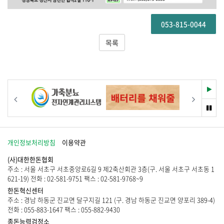
053-815-0044
목록
재
이전
다음
생
멈
춤
개인정보처리방침
이용약관
(사)대한한돈협회
주소 : 서울 서초구 서초중앙로6길 9 제2축산회관 3층(구. 서울 서초구 서초동 1
621-19) 전화 : 02-581-9751 팩스 : 02-581-9768~9
한돈혁신센터
주소 : 경남 하동군 진교면 달구지길 121 (구. 경남 하동군 진교면 양포리 389-4)
전화 : 055-883-1647 팩스 : 055-882-9430
종돈능력검정소