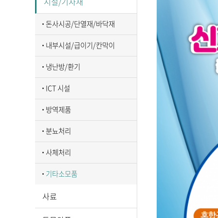
시설/기자재
돈사시공/단열재/바닥재
내부시설/급이기/칸막이
냉난방/환기
ICT 시설
방역제품
분뇨처리
사체처리
기타소모품
사료