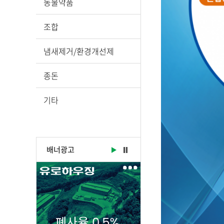
동물약품
조합
냄새제거/환경개선제
종돈
기타
배너광고