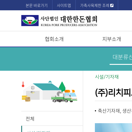
본문 바로가기
사이트맵
가축사육제한 조례
협회소개
지부소개
상
한
돈
단
기
업
모
정
보
바
시설/기자재
메
뉴
일
(주)리치
메
뉴
축산기자재, 생
전체