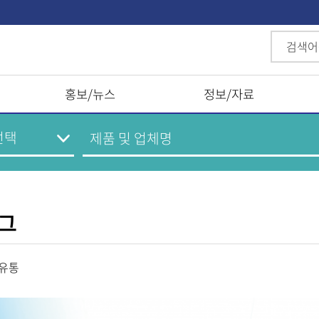
홍보/뉴스
정보/자료
피그
산유통