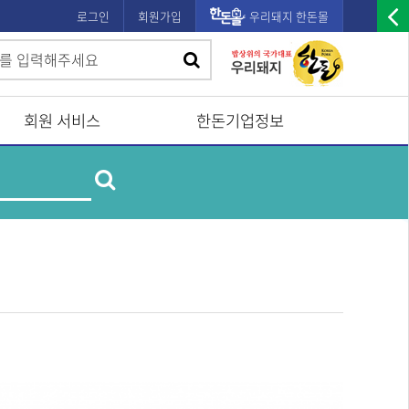
로그인
회원가입
우리돼지 한돈몰
우
검
검
측
색
광
색
고
회원 서비스
한돈기업정보
배
제
너
검
품
및
열
업
색
체
기
명
검
색