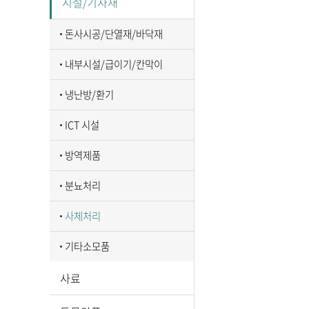
시설/기자재
돈사시공/단열재/바닥재
내부시설/급이기/칸막이
냉난방/환기
ICT 시설
방역제품
분뇨처리
사체처리
기타소모품
사료