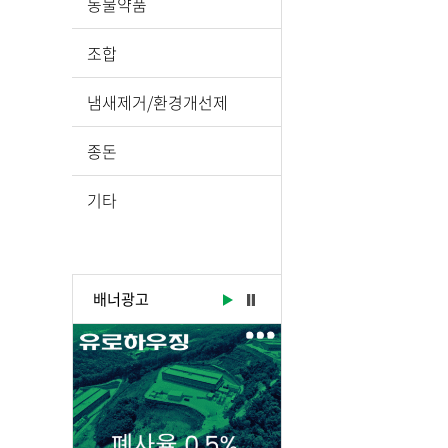
동물약품
조합
냄새제거/환경개선제
종돈
기타
배너광고