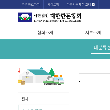
본문 바로가기
사이트맵
가축사육제한 조례
협회소개
지부소개
상
한
돈
단
기
업
모
정
보
바
메
뉴
일
메
뉴
전체