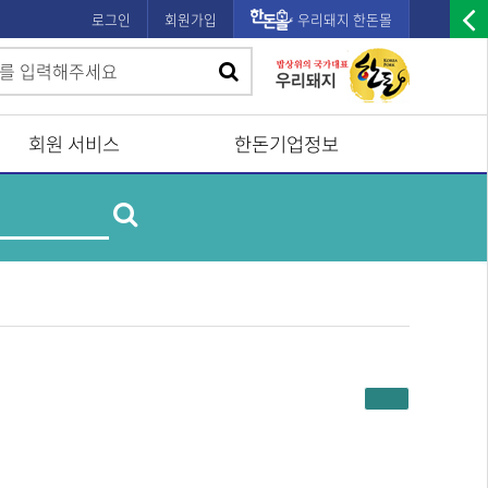
로그인
회원가입
우리돼지 한돈몰
우
검
검
측
색
광
색
고
회원 서비스
한돈기업정보
배
제
너
검
품
및
열
업
색
체
기
명
검
색