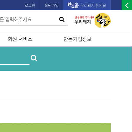
로그인
회원가입
우리돼지 한돈몰
우
검
검
측
색
광
색
고
회원 서비스
한돈기업정보
배
제
너
검
품
및
열
업
색
체
기
명
검
색