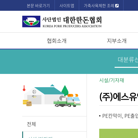
본문 바로가기
사이트맵
가축사육제한 조례
협회소개
지부소개
상
한
돈
단
기
업
모
정
보
바
시설/기자재
메
뉴
일
(주)에스
메
뉴
PE칸막이, PE출
전체