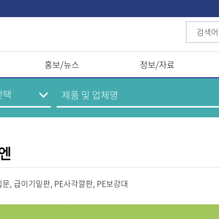
홍보/뉴스
정보/자료
유엔
입문, 급이기밑판, PE사각깔판, PE보강대