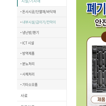
시설/기자재
돈사시공/단열재/바닥재
내부시설/급이기/칸막이
냉난방/환기
ICT 시설
방역제품
분뇨처리
사체처리
기타소모품
사료