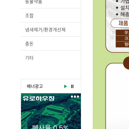
동물약품
조합
냄새제거/환경개선제
종돈
기타
배너광고