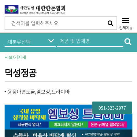
검
검
색
전체메뉴
색
상
한
제
돈
품
단
기
및
업
업
모
정
체
시설/기자재
보
명
바
메
검
뉴
색
덕성정공
일
메
용융아연도금,엠보싱,트라이바
뉴
051-323-2977