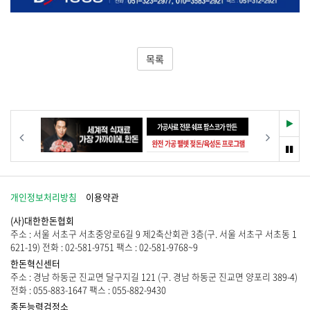
목록
재
이전
다음
생
멈
춤
개인정보처리방침
이용약관
(사)대한한돈협회
주소 : 서울 서초구 서초중앙로6길 9 제2축산회관 3층(구. 서울 서초구 서초동 1
621-19) 전화 : 02-581-9751 팩스 : 02-581-9768~9
한돈혁신센터
주소 : 경남 하동군 진교면 달구지길 121 (구. 경남 하동군 진교면 양포리 389-4)
전화 : 055-883-1647 팩스 : 055-882-9430
종돈능력검정소