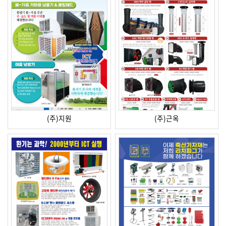
(주)지원
(주)근옥