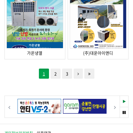
가온냉열
(주)대운아이앤디
한단계 뒤로
제일 뒤로
1
2
3
재
이전
다음
생
멈
춤
개인정보처리방침
이용약관