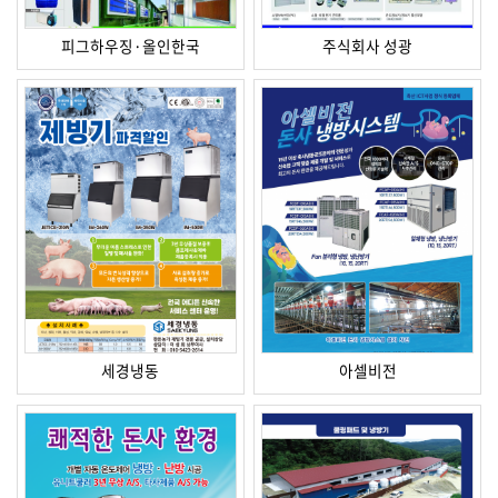
피그하우징·올인한국
주식회사 성광
세경냉동
아셀비전