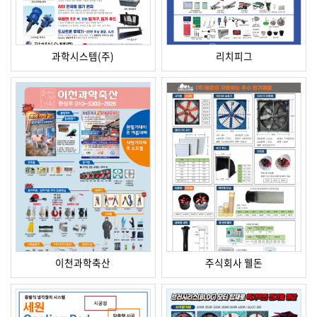
과학시스템(주)
리치피그
이천과학축산
주식회사 웰돈