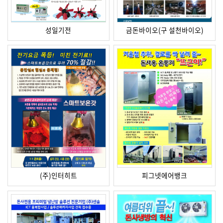
성일기전
금돈바이오(구 설천바이오)
(주)인터히트
피그넷에어뱅크