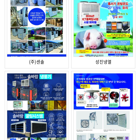
(주)센솔
성진냉열