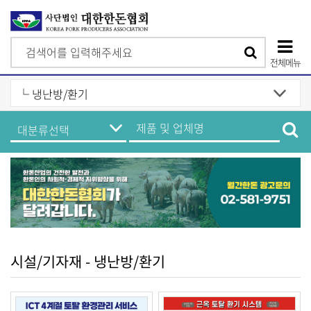
검
검
색
전체메뉴
색
상
단
한
제
모
돈
품
기
및
바
업
업
정
체
일
보
명
메
검
메
뉴
색
뉴
시설/기자재 - 냉난방/환기