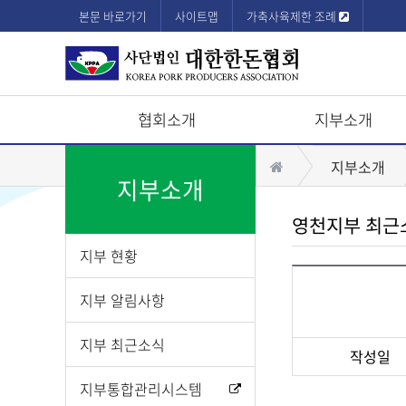
본문 바로가기
사이트맵
가축사육제한 조례
협회소개
지부소개
상
홈
지부소개
단
지부소개
모
영천지부 최근
바
지부 현황
일
메
지부 알림사항
뉴
지부 최근소식
작성일
게
지부통합관리시스템