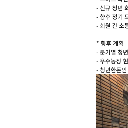
부
- 신규 청년
파
- 향후 정기
일
,
- 회원 간 
내
용
* 향후 계획
을
제
- 분기별 청
공
- 우수농장 
합
- 청년한돈인
니
다
.