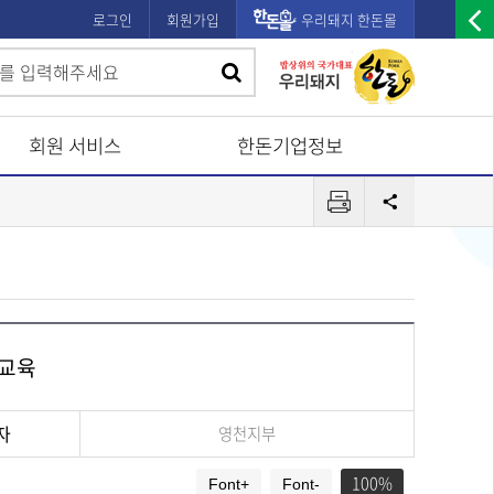
로그인
회원가입
우리돼지 한돈몰
우
검
검
측
색
광
색
고
회원 서비스
한돈기업정보
배
프
너
공
린
유
열
터
기
 교육
자
영천지부
100
Font+
Font-