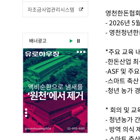
시
물
자조금사업관리시스템
영천한돈협회
상
- 2026년 
세
보
- 영천청년한
기
배너광고
로
*주요 교육 
제
-한돈산업 최
목
,
-ASF 및 주
작
-스마트 축산
성
-청년 농가 
일
,
작
* 회의 및 교
성
- 청년농가 
자
,
- 방역 의식
첨
- 스마트 축