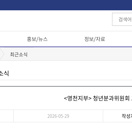
홍보/뉴스
정보/자료
최근소식
소식
<영천지부> 청년분과위원회
작성
2026-05-29