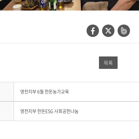
페
트
네
이
위
이
스
터
버
목록
북
공
밴
공
유
드
유
하
공
다
영천지부 6월 한돈농가교육
하
기
유
음
게
기
하
시
이
영천지부 한돈ESG 사회공헌나눔
물
전
기
이
게
없
시
습
물