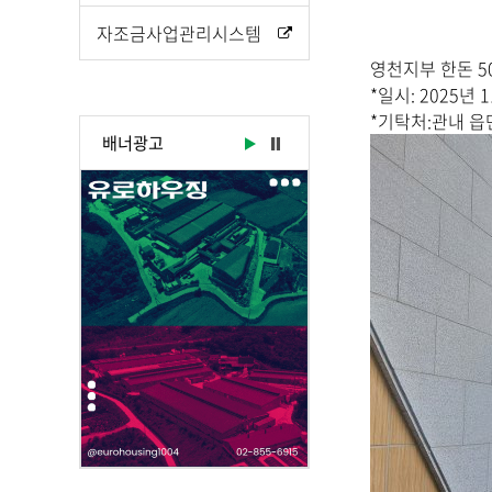
시
물
자조금사업관리시스템
상
영천지부 한돈 5
세
*일시: 2025년 
보
*기탁처:관내 
기
배너광고
로
제
목
,
작
성
일
,
작
성
자
,
첨