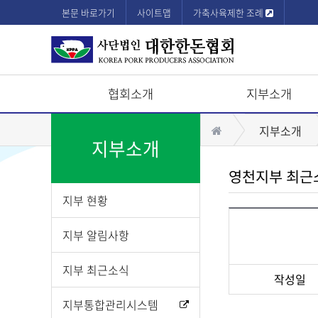
본문 바로가기
사이트맵
가축사육제한 조례
협회소개
지부소개
상
홈
지부소개
단
지부소개
모
영천지부 최근
바
지부 현황
일
메
지부 알림사항
뉴
지부 최근소식
작성일
게
지부통합관리시스템