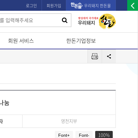
로그인
회원가입
우리돼지 한돈몰
우
검
검
측
색
광
색
고
회원 서비스
한돈기업정보
배
프
너
공
린
유
열
터
기
헌나눔
자
영천지부
100
Font+
Font-