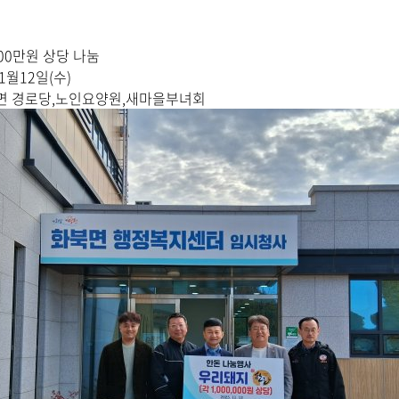
00만원 상당 나눔
11월12일(수)
읍면 경로당,노인요양원,새마을부녀회