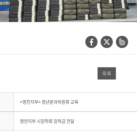
페
트
네
이
위
이
스
터
버
목록
북
공
밴
공
유
드
유
하
공
다
<영천지부> 청년분과위원회 교육
하
기
유
음
게
기
하
시
이
영천지부 시장학회 장학금 전달
물
전
기
이
게