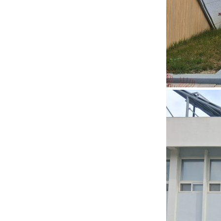
부
파
일
,
내
용
을
제
공
합
니
다
.