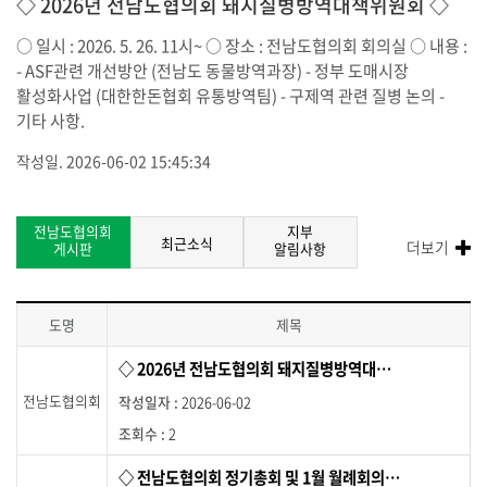
◇ 2026년 전남도협의회 돼지질병방역대책위원회 ◇
공
합
○ 일시 : 2026. 5. 26. 11시~ ○ 장소 : 전남도협의회 회의실 ○ 내용 :
니
- ASF관련 개선방안 (전남도 동물방역과장) - 정부 도매시장
다
활성화사업 (대한한돈협회 유통방역팀) - 구제역 관련 질병 논의 -
.
기타 사항.
작성일. 2026-06-02 15:45:34
전남도협의회
지부
최근소식
더보기
게시판
알림사항
도명
전
◇ 2026년 전남도협의회 돼지질병방역대책위원회 ◇
남
도
전남도협의회
2026-06-02
협
2
의
회
◇ 전남도협의회 정기총회 및 1월 월례회의 ◇
게