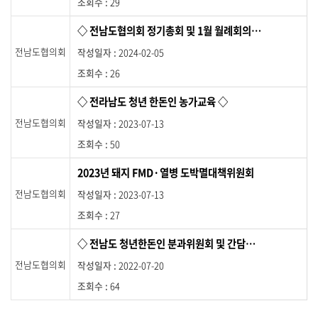
29
공
하
◇ 전남도협의회 정기총회 및 1월 월례회의 ◇
고
제
전남도협의회
2024-02-05
목
26
링
크
◇ 전라남도 청년 한돈인 농가교육 ◇
를
통
전남도협의회
2023-07-13
해
50
상
세
2023년 돼지 FMD·열병 도박멸대책위원회
페
이
전남도협의회
2023-07-13
지
27
로
이
◇ 전남도 청년한돈인 분과위원회 및 간담회 ◇
동
합
전남도협의회
2022-07-20
니
64
다
.