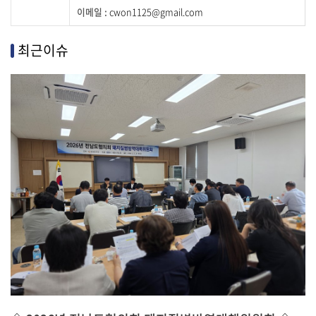
락
cwon1125@gmail.com
처
이
며
최근이슈
지
부
장
명
,
연
락
처
,
주
소
,
이
메
일
정
보
를
제