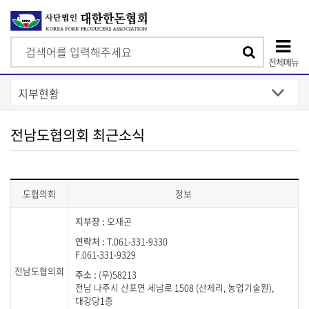
검
검
색
전체메뉴
색
상
단
모
전남도협의회 최근소식
바
일
메
도협의회
뉴
전
오재곤
남
도
T.061-331-9330
F.061-331-9329
협
의
전남도협의회
(우)58213
회
전남 나주시 산포면 세남로 1508 (산제리, 농업기술원),
연
대강당1층