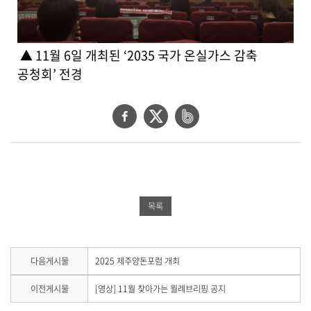
▲ 11월 6일 개최된 ‘2035 국가 온실가스 감축
공청회’ 전경
페
트
네
이
위
이
스
터
버
북
공
밴
공
유
드
목록
유
하
공
하
기
유
기
하
다
다음게시물
2025 제주양돈포럼 개최
음
기
게
이
이전게시물
[영상] 11월 찾아가는 월례브리핑 공지
시
전
물