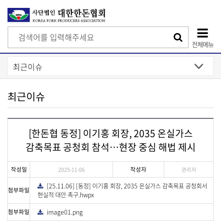
검
검
색
전체메뉴
색
상
단
모
최근이슈
바
일
[한돈협 동정] 이기홍 회장, 2035 온실가스
메
감축목표 공청회 참석…현장 중심 해법 제시
뉴
작성일
작성자
2025-11-06
관리자
[25.11.06] [동정] 이기홍 회장, 2035 온실가스 감축목표 공청회서
다
첨부파일
운
현실적 대안 촉구.hwpx
로
드
첨부파일
image01.png
다
운