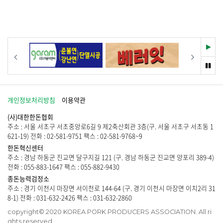
게
이
시
없
물
습
이
니
없
다
습
재
이전
다음
.
니
생
다
멈
.
춤
개인정보처리방침
이용약관
(사)대한한돈협회
주소 : 서울 서초구 서초중앙로6길 9 제2축산회관 3층(구. 서울 서초구 서초동 1
621-19) 전화 : 02-581-9751 팩스 : 02-581-9768~9
한돈혁신센터
주소 : 경남 하동군 진교면 달구지길 121 (구. 경남 하동군 진교면 양포리 389-4)
전화 : 055-883-1647 팩스 : 055-882-9430
종돈능력검정소
주소 : 경기 이천시 마장면 서이천로 144-64 (구. 경기 이천시 마장면 이치2리 31
8-1) 전화 : 031-632-2426 팩스 : 031-632-2860
copyright© 2020 KOREA PORK PRODUCERS ASSOCIATION. All ri
ghts reserved