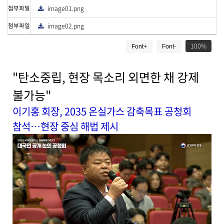
로
첨부파일
image01.png
다
드
운
로
첨부파일
image02.png
다
드
운
게
로
드
100
Font+
Font-
시
물
상
"탄소중립, 현장 목소리 외면한 채 강제
세
보
불가능"
기
이기홍 회장, 2035 온실가스 감축목표 공청회
로
제
참석…현장 중심 해법 제시
목
,
작
성
일
,
작
성
자
,