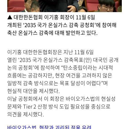
첨
부
파
▲ 대한한돈협회 이기홍 회장이 11월 6일
일
개최된 ‘2035 국가 온실가스 감축 공청회’에 참여해
,
축산 온실가스 감축에 대해 발언하고 있다.
내
용
을
제
이기홍 대한한돈협회장은 지난 11월 6일
공
열린 ‘2035 국가 온실가스 감축목표(안) 대국민 공개
합
논의 공청회’에 참석하여 “탄소중립이라는 시대적
니
다
흐름에는 공감하지만, 현장 여건을 고려하지 않은
.
일방적 감축 방식으로는 목표 달성이 어렵다”며
현실적 대안을 제시했다.
이날 공청회에서 이 회장은 바이오가스법의 현실성
문제와 Tier 2 산정 방식 도입 필요성을 중심으로
의견을 제시했다.
바이오가스법, 현장과 괴리된 적용 우려