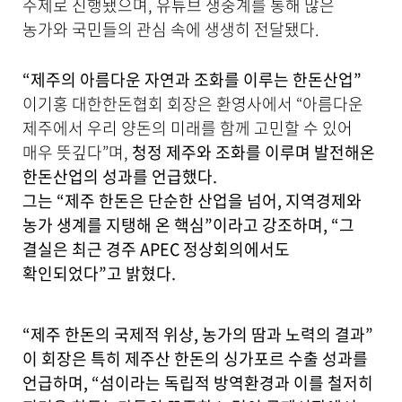
을
주제로 진행됐으며, 유튜브 생중계를 통해 많은
제
농가와 국민들의 관심 속에 생생히 전달됐다.
공
합
니
“제주의 아름다운 자연과 조화를 이루는 한돈산업”
다
이기홍 대한한돈협회 회장은 환영사에서 “아름다운
.
제주에서 우리 양돈의 미래를 함께 고민할 수 있어
매우 뜻깊다”며,
청정 제주와 조화를 이루며 발전해온
한돈산업의 성과를 언급했다.
그는 “제주 한돈은 단순한 산업을 넘어, 지역경제와
농가 생계를 지탱해 온 핵심”이라고 강조하며, “그
결실은 최근 경주 APEC 정상회의에서도
확인되었다”고 밝혔다.
“제주 한돈의 국제적 위상, 농가의 땀과 노력의 결과”
이 회장은 특히
제주산 한돈의 싱가포르 수출 성과를
언급하며, “섬이라는 독립적 방역환경과 이를 철저히