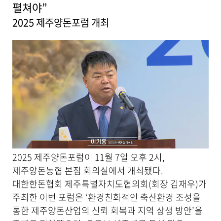
세
펼쳐야”
보
2025 제주양돈포럼 개최
기
로
제
목
,
작
성
일
,
작
성
자
,
첨
2025 제주양돈포럼이 11월 7일 오후 2시,
부
제주양돈농협 본점 회의실에서 개최됐다.
파
일
대한한돈협회 제주특별자치도협의회(회장 김재우)가
,
주최한 이번 포럼은 ‘환경친화적인 축산환경 조성을
내
통한 제주양돈산업의 신뢰 회복과 지역 상생 방안’을
용