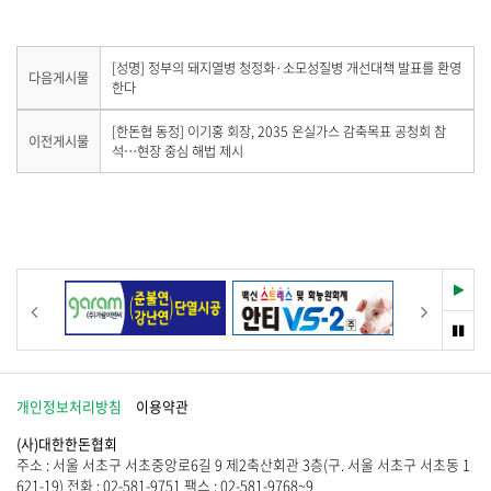
유
하
공
하
기
유
기
하
다
[성명] 정부의 돼지열병 청정화·소모성질병 개선대책 발표를 환영
다음게시물
음
한다
기
게
시
이
[한돈협 동정] 이기홍 회장, 2035 온실가스 감축목표 공청회 참
이전게시물
물
전
석…현장 중심 해법 제시
이
게
없
시
습
물
니
이
다
없
.
습
니
재
이전
다음
다
생
.
멈
춤
개인정보처리방침
이용약관
(사)대한한돈협회
주소 : 서울 서초구 서초중앙로6길 9 제2축산회관 3층(구. 서울 서초구 서초동 1
621-19) 전화 : 02-581-9751 팩스 : 02-581-9768~9