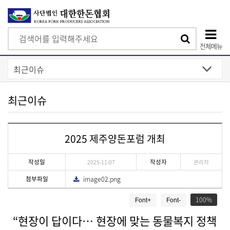
검
검
색
전체메뉴
색
상
단
모
최근이슈
바
일
2025 제주양돈포럼 개최
메
뉴
작성일
작성자
2025-11-07
관리자
첨부파일
image02.png
다
운
게
로
드
100
Font+
Font-
시
물
“현장이 답이다… 현장에 맞는 동물복지 정책
상