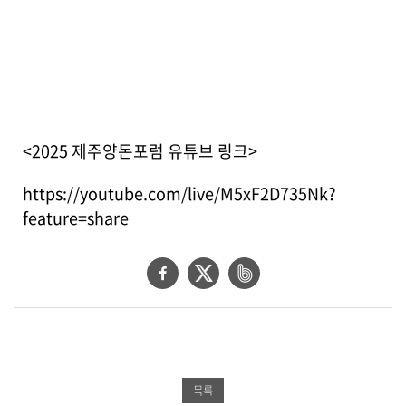
<2025 제주양돈포럼 유튜브 링크>
https://youtube.com/live/M5xF2D735Nk?
feature=share
페
트
네
이
위
이
스
터
버
북
공
밴
공
유
드
목록