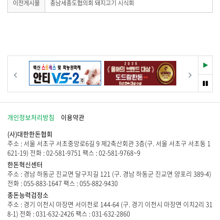
게
이
이전게시물
충남세종도협의회 돼지고기 시식회
시
전
기
물
게
이
시
없
물
습
이
니
없
다
습
재
이전
다음
.
니
생
다
멈
.
춤
개인정보처리방침
이용약관
(사)대한한돈협회
주소 : 서울 서초구 서초중앙로6길 9 제2축산회관 3층(구. 서울 서초구 서초동 1
621-19) 전화 : 02-581-9751 팩스 : 02-581-9768~9
한돈혁신센터
주소 : 경남 하동군 진교면 달구지길 121 (구. 경남 하동군 진교면 양포리 389-4)
전화 : 055-883-1647 팩스 : 055-882-9430
종돈능력검정소
주소 : 경기 이천시 마장면 서이천로 144-64 (구. 경기 이천시 마장면 이치2리 31
8-1) 전화 : 031-632-2426 팩스 : 031-632-2860