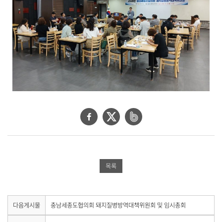
공
합
니
다
.
페
트
네
이
위
이
스
터
버
북
공
밴
목록
공
유
드
유
하
공
하
기
유
다
다음게시물
충남세종도협의회 돼지질병방역대책위원회 및 임시총회
음
기
하