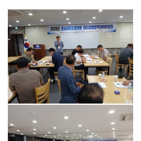
기
로
제
목
,
작
성
일
,
작
성
자
,
첨
부
파
일
,
내
용
을
제