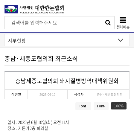
검
검
색
전체메뉴
색
상
단
모
충남·세종도협의회 최근소식
바
일
충남세종도협의회 돼지질병방역대책위원회
메
뉴
작성일
작성자
2025-06-10
충남·세종도협의회
게
100
Font+
Font-
시
물
상
일시 : 2025년 6월 10일(화) 오전11시
세
장소 : 지돈가2층 회의실
보