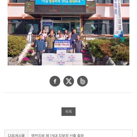
기
로
제
목
,
작
성
일
,
작
성
자
,
페
트
네
첨
이
위
이
부
파
스
터
버
일
북
공
밴
,
목록
내
공
유
드
용
유
하
공
을
제
하
기
유
다
다음게시물
영천지부 제 19대 지부장 선출 축하