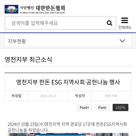
검
검
색
전체메뉴
색
상
단
모
영천지부 최근소식
바
일
영천지부 한돈 ESG 지역사회 공헌나눔 행사
메
뉴
작성일
작성자
2024-10-23
영천지부
게
100
Font+
Font-
시
물
상
2024년 10월 23일(수)영천지역 지역 경로당 17곳에 한돈ESG지역사회
세
공헌나눔을 하였습니다.
보