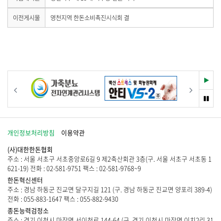
공
음
기
하
합
게
이
이전게시물
영천지역 한돈소비촉진시식회 결
니
시
전
기
다
물
게
.
이
시
없
물
습
이
니
없
다
습
재
이전
다음
.
니
생
다
멈
.
춤
개인정보처리방침
이용약관
(사)대한한돈협회
주소 : 서울 서초구 서초중앙로6길 9 제2축산회관 3층(구. 서울 서초구 서초동 1
621-19) 전화 : 02-581-9751 팩스 : 02-581-9768~9
한돈혁신센터
주소 : 경남 하동군 진교면 달구지길 121 (구. 경남 하동군 진교면 양포리 389-4)
전화 : 055-883-1647 팩스 : 055-882-9430
종돈능력검정소
주소 : 경기 이천시 마장면 서이천로 144-64 (구. 경기 이천시 마장면 이치2리 31