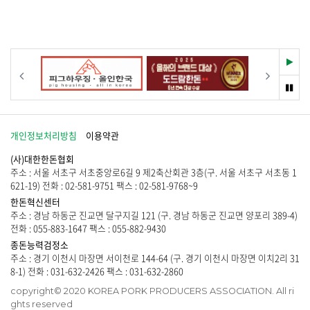
물
시
이
물
없
이
습
없
니
습
재
이전
다음
다
니
생
.
다
멈
.
춤
개인정보처리방침
이용약관
(사)대한한돈협회
주소 : 서울 서초구 서초중앙로6길 9 제2축산회관 3층(구. 서울 서초구 서초동 1
621-19) 전화 : 02-581-9751 팩스 : 02-581-9768~9
한돈혁신센터
주소 : 경남 하동군 진교면 달구지길 121 (구. 경남 하동군 진교면 양포리 389-4)
전화 : 055-883-1647 팩스 : 055-882-9430
종돈능력검정소
주소 : 경기 이천시 마장면 서이천로 144-64 (구. 경기 이천시 마장면 이치2리 31
8-1) 전화 : 031-632-2426 팩스 : 031-632-2860
copyright© 2020 KOREA PORK PRODUCERS ASSOCIATION. All ri
ghts reserved