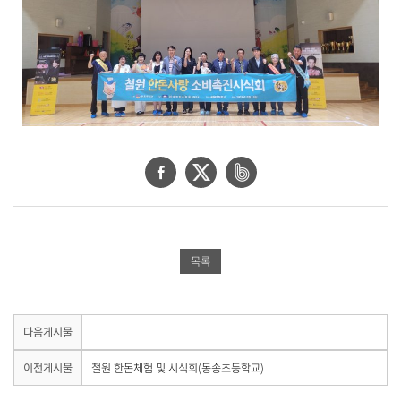
페
트
네
이
위
이
스
터
버
북
공
밴
목록
공
유
드
유
하
공
하
기
유
다음게시물
다
음
기
하
이
이전게시물
철원 한돈체험 및 시식회(동송초등학교)
게
전
기
시
게