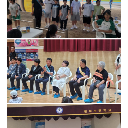
공
합
니
다
.