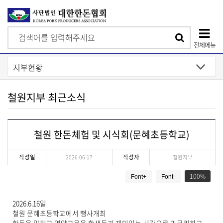
검
검
색
전체메뉴
색
상
단
모
철원지부 최근소식
바
일
철원 한돈체험 및 시식회(문혜초등학교)
메
뉴
작성일
작성자
2026-06-17
철원지부
게
100
Font+
Font-
시
물
상
2026.6.16일
세
철원 문혜초등학교에서 행사개최
보