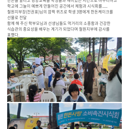
한돈을 알리고 영양교육을 학생들과 재미있는 시간으로 마무리하고
기
학교에 그늘이 예쁘게 만들어진 공간에서 체험과 시식회를......
로
철원지부장(전권표)님의 깜짝 퀴즈로 학생 3명에게 한돈케이크를
제
선물로 전달
목
함께 해 주신 학부모님과 선생님들도 먹거리의 소중함과 건강한
,
식습관의 중요성을 배우는 계기가 되었다며 철원지부에 감사를
작
표했다.
성
일
,
작
성
자
,
첨
부
파
일
,
내
용
을
제