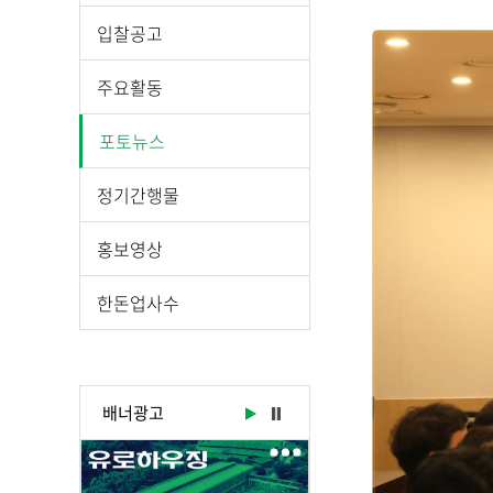
시
물
입찰공고
상
세
주요활동
보
기
포토뉴스
로
제
정기간행물
목
,
홍보영상
작
성
한돈업사수
일
,
작
성
배너광고
자
,
첨