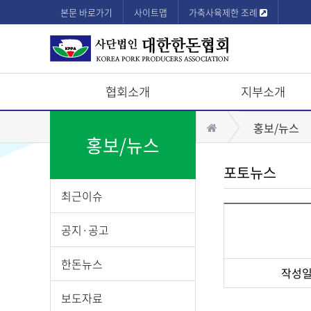
본문 바로가기
사이트맵
가축사육제한 조례
협회소개
지부소개
상
홈
홍보/뉴스
단
홍보/뉴스
모
포토뉴스
바
최근이슈
일
메
공지·공고
뉴
한돈뉴스
작성
게
보도자료