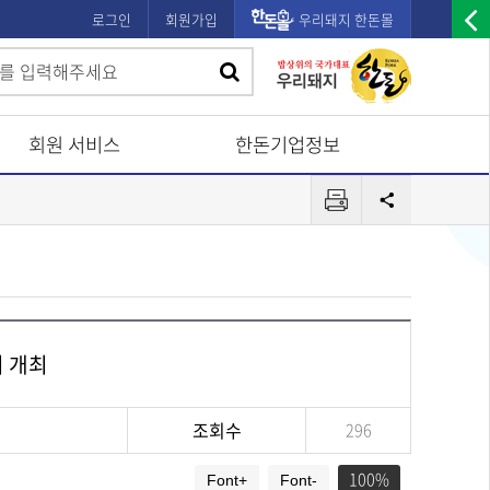
로그인
회원가입
우리돼지 한돈몰
우
검
검
측
색
광
색
고
회원 서비스
한돈기업정보
배
프
너
공
린
유
열
터
기
회 개최
조회수
296
100
Font+
Font-