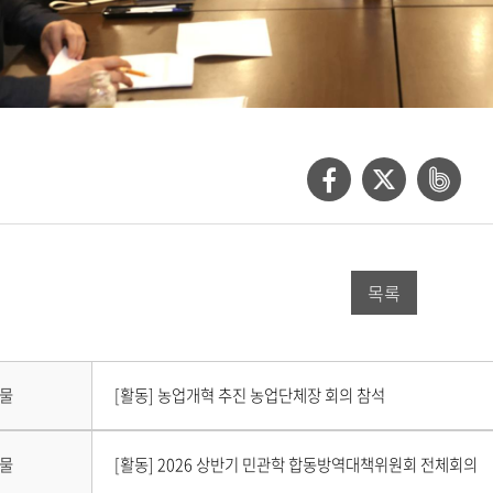
페
트
네
이
위
이
스
터
버
목록
북
공
밴
공
유
드
유
하
공
다
물
[활동] 농업개혁 추진 농업단체장 회의 참석
하
기
유
음
게
기
하
시
이
물
[활동] 2026 상반기 민관학 합동방역대책위원회 전체회의
물
전