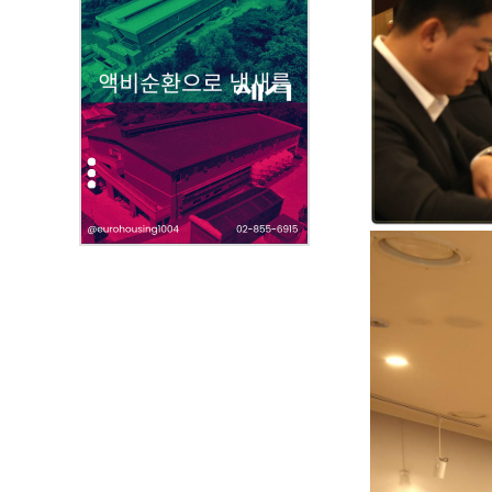
부
파
일
,
내
용
을
제
공
합
니
다
.