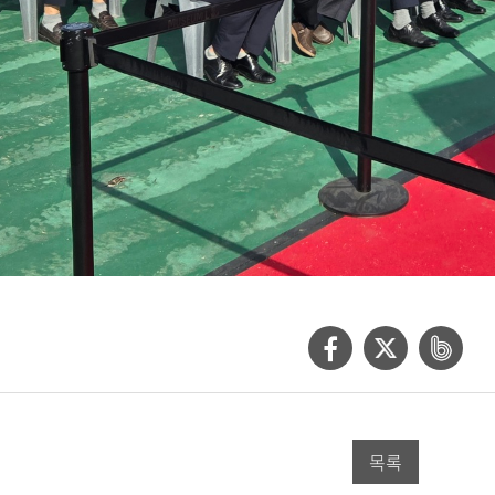
페
트
네
이
위
이
스
터
버
목록
북
공
밴