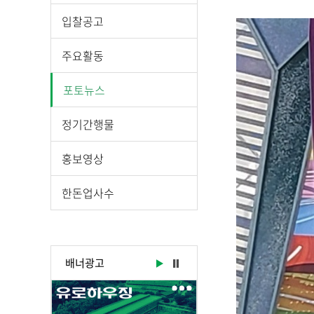
시
물
입찰공고
상
세
주요활동
보
기
포토뉴스
로
제
정기간행물
목
,
홍보영상
작
성
한돈업사수
일
,
작
성
배너광고
자
,
첨