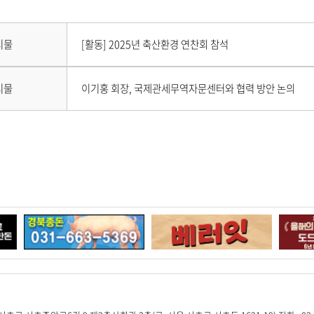
공
유
드
유
하
공
다
시물
[활동] 2025년 축산환경 연찬회 참석
하
기
유
음
게
기
하
시
이
시물
이기홍 회장, 국제관세무역자문센터와 협력 방안 논의
물
전
기
이
게
없
시
습
물
니
이
다
없
.
습
니
다
.