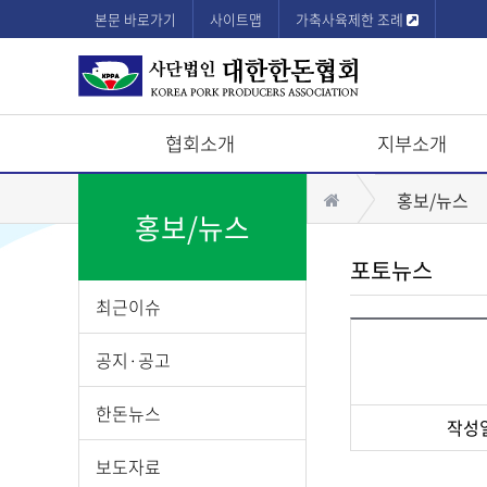
본문 바로가기
사이트맵
가축사육제한 조례
협회소개
지부소개
상
홈
홍보/뉴스
단
홍보/뉴스
모
포토뉴스
바
최근이슈
일
메
공지·공고
뉴
한돈뉴스
작성
게
보도자료