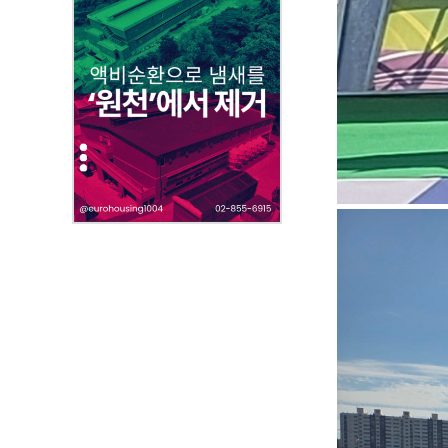
부
파
일
,
내
용
을
제
공
합
니
다
.