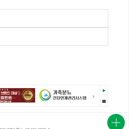
재
다음
생
멈
춤
광고
시세
문의
정보