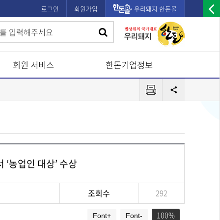
로그인
회원가입
우리돼지 한돈몰
우
검
검
측
색
광
색
고
회원 서비스
한돈기업정보
배
프
너
공
린
유
열
터
기
 ‘농업인 대상’ 수상
조회수
292
100
Font+
Font-