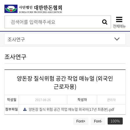
검
검
색
전체메뉴
색
상
단
모
조사연구
바
일
양돈장 질식위험 공간 작업 매뉴얼 (외국인
메
근로자용)
뉴
작성일
작성자
2017-06-26
관리자
첨부파일
양돈장 질식 위험 공간 작업 메뉴얼 외국어(17년 최종본).pdf
다
운
게
로
드
100
Font+
Font-
시
물