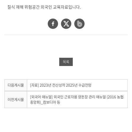
상
질식 재해 위험공간 외국인 교육자료입니다.
세
보
기
페
트
네
로
이
위
이
제
목
스
터
버
,
북
공
밴
작
성
공
유
드
목록
일
유
하
공
,
작
하
기
유
성
기
하
다
다음게시물
[자료] 2023년 전산성적 2025년 수급전망
자
음
,
기
게
이
[외국어 매뉴얼] 외국인 근로자용 양돈장 관리 매뉴얼 (2016 농협
첨
이전게시물
시
전
중앙회)_캄보디아 등
부
물
게
파
이
시
일
없
물
습
,
이
니
내
없