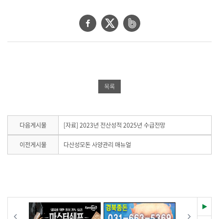
물
상
세
페
트
네
보
이
위
이
기
로
스
터
버
제
북
공
밴
목
,
공
유
드
목록
작
유
하
공
성
일
하
기
유
,
기
하
다
다음게시물
[자료] 2023년 전산성적 2025년 수급전망
작
음
성
기
게
이
이전게시물
다산성모돈 사양관리 매뉴얼
자
시
전
,
물
게
첨
이
시
부
없
물
습
파
이
니
일
없
다
습
재
,
이전
다음
.
니
생
내