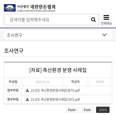
검
검
색
전체메뉴
색
상
단
모
조사연구
바
일
[자료] 축산환경 분쟁 사례집
메
뉴
작성일
작성자
2022-01-14
관리자
첨부파일
21년도 축산환경분쟁사례집(표지).pdf
다
운
로
첨부파일
21년도 축산환경분쟁사례집(내지).pdf
다
드
운
게
로
드
100
Font+
Font-
시