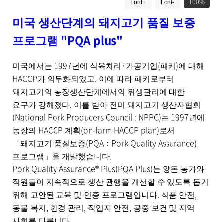
드
100
Font+
Font-
시
물
미국 생산단계의 돼지고기 품질 보증
상
세
"PQA plus"
프로그램
보
기
1997
·
(
)
로
미국에서는
년에 식육처리
가공기업
패커
에 대해
제
HACCP
,
가 의무화되었고
이에 따라 패커로부터
목
돼지고기의 농장생산단계에서의 위생관리에 대한
,
.
작
요구가 강해졌다
이를 받아 전미 돼지고기 생산자협회
성
(National Pork Producers Council : NPPC)
1997
는
년에
일
HACCP
(on-farm HACCP plan)
농장의
계획
로서
,
(PQA
Pork Quality Assurance)
작
「
돼지고기 품질보증
：
성
.
프로그램
」
을 개발했습니다
자
Pork Quality Assurance® Plus(PQA Plus)
는 양돈 농가와
,
직원들이 지속적으로 생산 관행을 개선할 수 있도록 돕기
첨
.
,
부
위해 고안된 교육 및 인증 프로그램입니다
식품 안전
파
,
,
,
동물 복지
환경 관리
작업자 안전
공중 보건 및 지역
일
사회를 다룹니다.