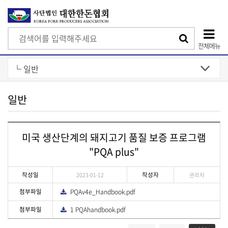
검
검
색
전체메뉴
색
상
단
모
일반
바
일
미국 생산단계의 돼지고기 품질 보증 프로그램
메
"PQA plus"
뉴
작성일
작성자
2023-01-12
관리자
첨부파일
PQAv4e_Handbook.pdf
다
운
로
첨부파일
1 PQAhandbook.pdf
다
드
운
게
로