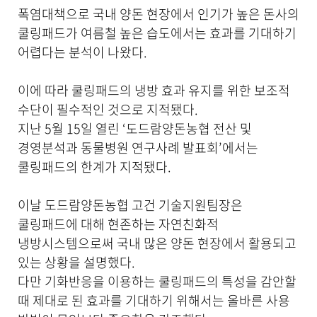
기
폭염대책으로 국내 양돈 현장에서 인기가 높은 돈사의
로
쿨링패드가 여름철 높은 습도에서는 효과를 기대하기
제
어렵다는 분석이 나왔다.
목
,
작
이에 따라 쿨링패드의 냉방 효과 유지를 위한 보조적
성
수단이 필수적인 것으로 지적됐다.
일
,
지난 5월 15일 열린 ‘도드람양돈농협 전산 및
작
경영분석과 동물병원 연구사례 발표회’에서는
성
쿨링패드의 한계가 지적됐다.
자
,
첨
이날 도드람양돈농협 고건 기술지원팀장은
부
파
쿨링패드에 대해 현존하는 자연친화적
일
냉방시스템으로써 국내 많은 양돈 현장에서 활용되고
,
있는 상황을 설명했다.
내
용
다만 기화반응을 이용하는 쿨링패드의 특성을 감안할
을
때 제대로 된 효과를 기대하기 위해서는 올바른 사용
제