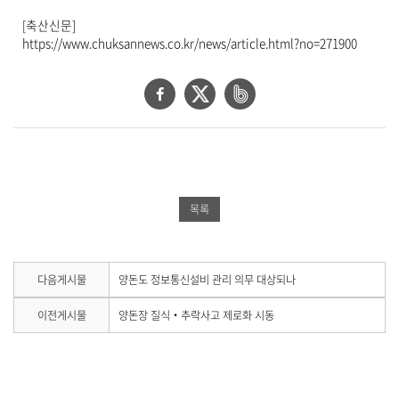
[축산신문]
https://www.chuksannews.co.kr/news/article.html?no=271900
페
트
네
이
위
이
스
터
버
북
공
밴
공
유
드
목록
유
하
공
하
기
유
기
하
다
다음게시물
양돈도 정보통신설비 관리 의무 대상되나
음
기
게
이
이전게시물
양돈장 질식‧추락사고 제로화 시동
시
전
물
게
이
시
없
물
습
이