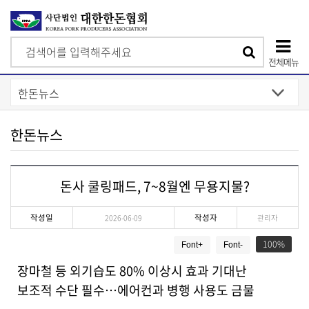
검
검
색
전체메뉴
색
상
단
모
한돈뉴스
바
일
돈사 쿨링패드, 7~8월엔 무용지물?
메
뉴
작성일
작성자
2026-06-09
관리자
게
100
Font+
Font-
시
물
장마철 등 외기습도 80% 이상시 효과 기대난
상
보조적 수단 필수…에어컨과 병행 사용도 금물
세
보