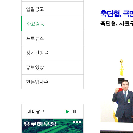
시
물
입찰공고
축단협
,
국
상
세
주요활동
축단협
,
사료구
보
기
포토뉴스
로
제
정기간행물
목
,
홍보영상
작
성
한돈업사수
일
,
작
성
배너광고
자
,
첨