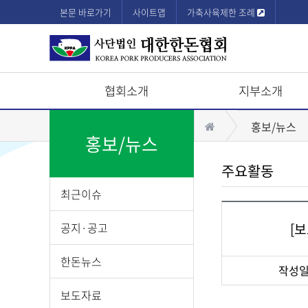
본문 바로가기
사이트맵
가축사육제한 조례
협회소개
지부소개
상
홈
홍보/뉴스
단
홍보/뉴스
모
주요활동
바
최근이슈
일
메
공지·공고
[
뉴
한돈뉴스
작성
게
보도자료