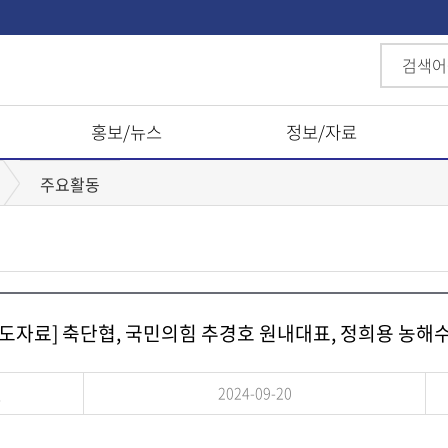
홍보/뉴스
정보/자료
주요활동
보도자료] 축단협, 국민의힘 추경호 원내대표, 정희용 농해
일
2024-09-20