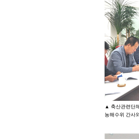
▲
축산관련단
농해수위 간사