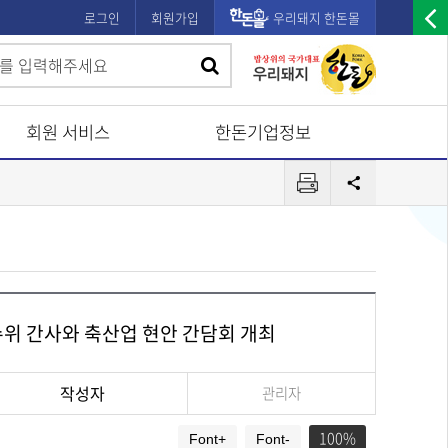
로그인
회원가입
우리돼지 한돈몰
우
검
검
측
색
광
색
고
회원 서비스
한돈기업정보
배
프
너
공
린
유
열
터
기
수위 간사와 축산업 현안 간담회 개최
작성자
관리자
100
Font+
Font-