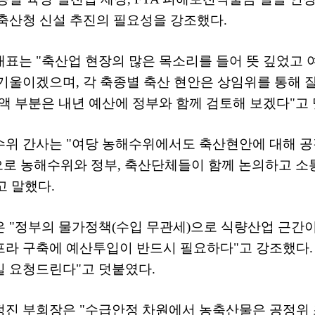
 축산청 신설 추진의 필요성을 강조했다
.
대표는
"
축산업 현장의 많은 목소리를 들어 뜻 깊었고 
 기울이겠으며
,
각 축종별 축산 현안은 상임위를 통해 
액 부분은 내년 예산에 정부와 함께 검토해 보겠다
"
고
수위 간사는
"
여당 농해수위에서도 축산현안에 대해 공
으로 농해수위와 정부
,
축산단체들이 함께 논의하고 소
고 말했다
.
은
"
정부의 물가정책
(
수입 무관세
)
으로 식량산업 근간이
프라 구축에 예산투입이 반드시 필요하다
"
고 강조했다
길 요청드린다
"
고 덧붙였다
.
정진 부회장은
"
수급안정 차원에서 농축산물은 공정위 