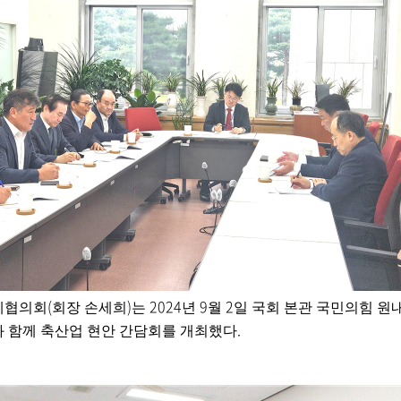
(
)
2024
9
2
체협의회
회장 손세희
는
년
월
일 국회 본관 국민의힘 원
.
와
함께 축산업 현안 간담회를 개최했다