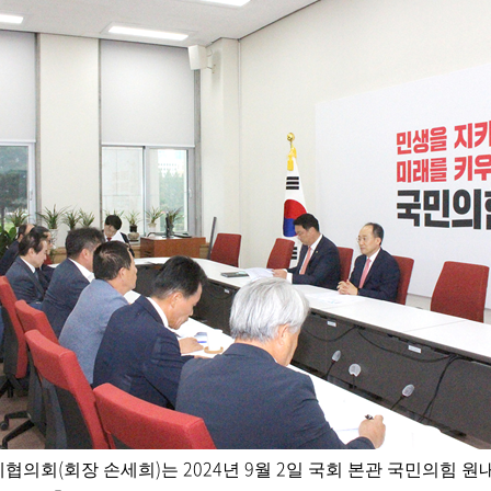
(
)
2024
9
2
체협의회
회장 손세희
는
년
월
일 국회 본관 국민의힘 