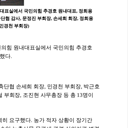
내대표실에서 국민의힘 추경호 원내대표, 정희용
축단협 감사
,
문정진 부회장
,
손세희 회장
,
정희용
민경천 부회장
)
국민의힘 원내대표실에서 국민의힘 추경호
최했다
.
축단협 손세희 회장
,
민경천 부회장
,
박근호
철 부회장
,
조진현 사무총장 등 총
13
명이
력히 요구했다
.
농가 적자 상황이 장기간