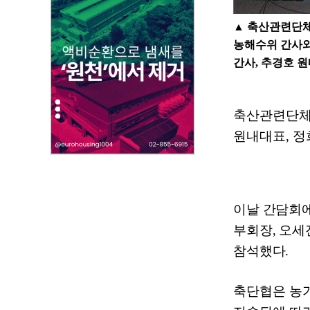
부
파
▲
축산관련단
일
농해수위 간사
,
간사
,
추경호 
내
용
을
축산관련단
제
원내대표
,
정
공
합
니
다
.
이날 간담회
부회장
,
오세
참석했다
.
축단협은 농