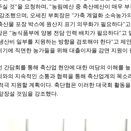
주실 것
"
을 요청하며
, "
농림예산 중 축산예산이 매우 
 강조했으며
,
오세진 부회장은
"
가축 계열화 소속농가의
축산물 포장 박스에 원산지 표기 의무화가 필요하다
"
고
장은
"
농식품부에 양봉 전담 인력 배치가 필요하다
"
고 
생산비 일부를 지원하는 방향을 검토해야 한다
"
고 제
위기에 직면한 농가들을 위해 대출이자율 감면 지원이
 간담회를 통해 축산업 현안에 대한 여당의 이해를 
회와의 지속적인 소통과 협력을 통해 축산업계의 목소
 적극 지원할 계획이다
.
축단협은 이러한 대국회 활동을
 앞장설 것임을 강조했다
.