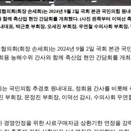
체협의회
(
회장 손세희
)
는
2024
년
9
월
2
일 국회 본관 국민의힘 원
와
함께 축산업 현안 간담회를 개최했다
. (
사진 왼쪽부터 이덕선 
원내대표
,
박근호 부회장
,
오세진 부회장
,
우연철 수의사회 부회장
,
체협의회
(
회장 손세희
)
는
2024
년
9
월
2
일 국회 본관 
희용 농해수위 간사와
함께 축산업 현안 간담회를 개
에는 국민의힘 추경호 원내대표
,
정희용 간사를 비롯해 
진 부회장
,
문정진 부회장
,
이덕선 감사
,
수의사회 우연
가 경영안정을 위한 사료구매자금 상환기한 연장을 강