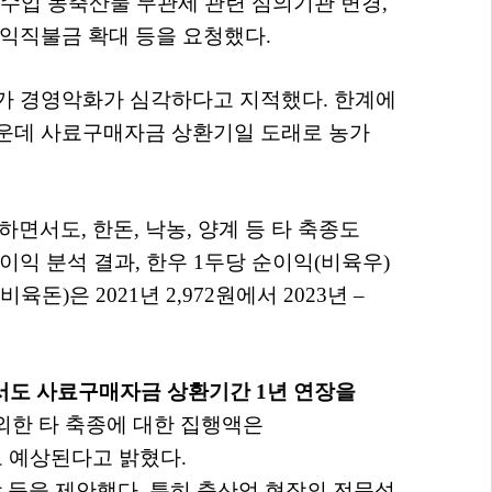
 수입 농축산물 무관세 관련 심의기관 변경
,
익직불금 확대 등을 요청했다
.
농가 경영악화가 심각하다고 지적했다
.
한계에
가운데 사료구매자금 상환기일 도래로 농가
영하면서도
,
한돈
,
낙농
,
양계 등 타 축종도
이익 분석 결과
,
한우
1
두당 순이익
(
비육우
)
비육돈
)
은
2021
년
2,972
원에서
2023
년
–
해서도 사료구매자금 상환기간
1
년 연장을
외한 타 축종에 대한 집행액은
로 예상된다고 밝혔다
.
 등을 제안했다
.
특히 축산업 현장의 전문성