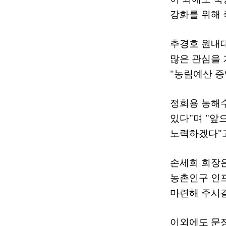
강화를 위해
추경호 원내
많은 관심을
"
농림예산 증
정희용 농해
있다
"
며
"
앞
노력하겠다
"
손세희 회장
농촌인구 인
마련해 주시
이외에도 문