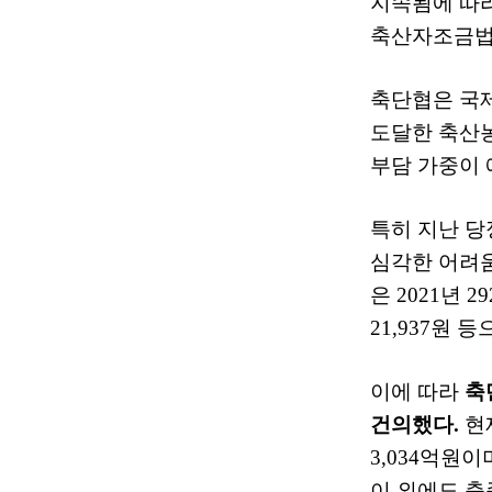
지속됨에 따
축산자조금법
축단협은 국
도달한 축산
부담 가중이
특히 지난 
심각한 어려
은
2021
년
29
21,937
원 등
이에 따라
축
건의했다
.
현
3,034
억원이
이 외에도 축