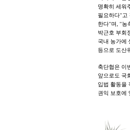
명확히 세워
필요하다
"
고
한다
"
며
, "
농
박근호 부회
국내 농가에 
등으로 도산
축단협은 이번
앞으로도 국
입법 활동을
권익 보호에