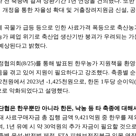
라 전 축종에 걸쳐 상환기간
1
년 연장을 건의했다
.
또한
 개정을 통한 자율성 확대 및 거출장려지원금 신설
,
공
제 곡물가 급등 등으로 인한 사료가격 폭등으로 축산
농가 폐업 위기로 축산업 생산기반 붕괴가 우려되는 
 예상된다고 밝혔다
.
당정협의회
(8/25)
를 통해 발표된 한우농가 지원책을 환
움을 겪고 있어 지원이 필요하다고 강조했다
.
축종별 순
2
천원에서
2023
년
-1,425
천원으로
,
한돈
1
두당 순이익
(
으로 악화되었다고 설명했다
.
단협은 한우뿐만 아니라 한돈
,
낙농 등 타 축종에 대
재 사료구매자금 총 집행 금액
9,421
억원 중 한우를 제
며
, 1
년 유예 시 약
30
억원의 추가 자금이 필요할 것으
종별 육성
·
발전법 제정
, FTA
피해보전직불금 일몰 연장