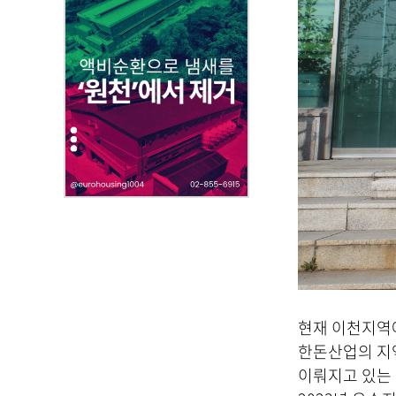
부
파
일
,
내
용
을
제
공
합
니
다
.
현재 이천지역에
한돈산업의 지
이뤄지고 있는 