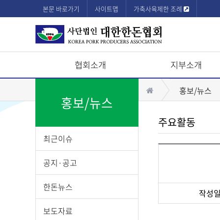
본문 바로가기
사이트맵
가축사육제한 조례
협회소개
지부소개
상
홈
홍보/뉴스
단
홍보/뉴스
모
주요활동
바
최근이슈
일
메
공지·공고
뉴
한돈뉴스
작성
게
보도자료