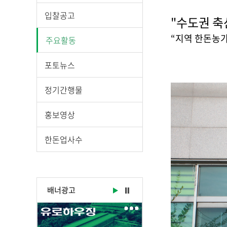
시
물
입찰공고
"수도권 축
상
세
“지역 한돈농
주요활동
보
기
포토뉴스
로
제
정기간행물
목
,
홍보영상
작
성
한돈업사수
일
,
작
성
배너광고
자
,
첨