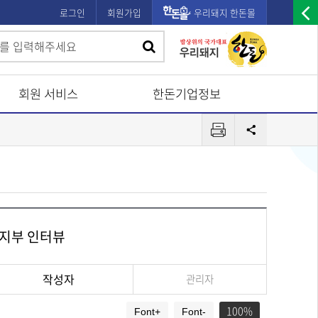
로그인
회원가입
우리돼지 한돈몰
우
검
검
측
색
광
색
고
회원 서비스
한돈기업정보
배
프
너
공
린
유
열
터
기
천지부 인터뷰
작성자
관리자
100
Font+
Font-