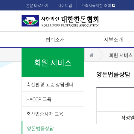
본문 바로가기
사이트맵
가축사육제한 조례
협회소개
지부소개
상
홈
회원 서비스
단
회원 서비스
모
양돈법률상담
바
축산환경 고충 상담센터
일
메
HACCP 교육
뉴
축산업종사자 교육
작성
게
양돈법률상담