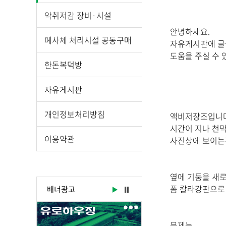
시
물
악취저감 장비·시설
상
안녕하세요.
세
폐사체 처리시설 공동구매
자유게시판에 글
보
도움을 주실 수 
기
한돈복덕방
로
제
자유게시판
목
,
개인정보처리방침
액비저장조입니다
작
시간이 지나 천막
성
이용약관
사진상에 보이는
일
,
작
옆에 기둥을 새로
성
폼 칼라강판으로
배너광고
자
,
첨
문제는