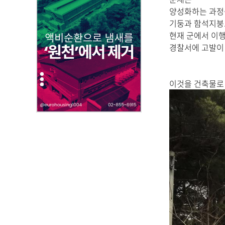
부
양성화하는 과정
파
기둥과 함석지붕
일
현재 군에서 이
,
경찰서에 고발이
내
용
을
이것을 건축물로 
제
공
합
니
다
.