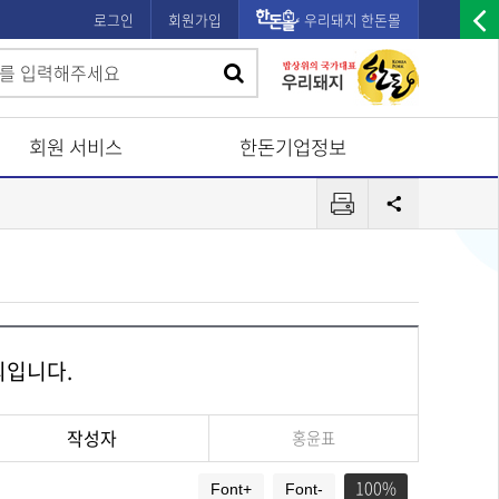
로그인
회원가입
우리돼지 한돈몰
우
검
검
측
색
광
색
고
회원 서비스
한돈기업정보
배
프
너
공
린
유
열
터
기
의입니다.
작성자
홍윤표
100
Font+
Font-