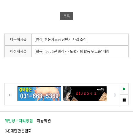
북
공
밴
공
유
드
목록
유
하
공
하
기
유
기
하
다
다음게시물
[영상] 한돈자조금 상반기 사업 소식
음
기
게
이
이전게시물
[활동] '2026년 회장단·도협의회 합동 워크숍' 개최
시
전
물
게
이
시
없
물
습
이
니
없
다
습
재
이전
다음
.
니
생
다
멈
.
춤
개인정보처리방침
이용약관
(사)대한한돈협회