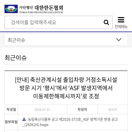
검
검
색
전체메뉴
색
상
단
모
최근이슈
바
일
[안내] 축산관계시설 출입차량 거점소독시설
메
방문 시기 ‘평시’에서 ‘ASF 발생지역에서
뉴
이동제한해제시까지’로 조정
작성일
작성자
2026-07-01
관리자
농림축산식품부 공고 제2026-373호_ASF 방역기준 변경 공고
다
첨부파일
운
_(260624).hwpx
로
드