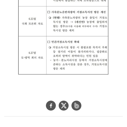
페
트
네
이
위
이
스
터
버