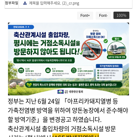
첨부파일
제목을 입력해주세요. (2)_cr.png
다
운
게
로
드
100
Font+
Font-
시
물
상
세
보
기
로
제
목
,
작
성
일
,
정부는 지난 6월 24일 「아프리카돼지열병 등
작
가축전염병 방역을 위하여 양돈농장에서 준수해야
성
자
할 방역기준」을 변경공고 하였습니다.
,
축산관계시설 출입차량의 거점소독시설 방문
첨
부