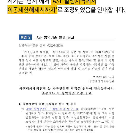
시기는 ‘평시’에서
‘ASF 발생지역에서
파
이동제한해제시까지’
로 조정되었음을 안내합니다.
일
,
내
용
을
제
공
합
니
다
.