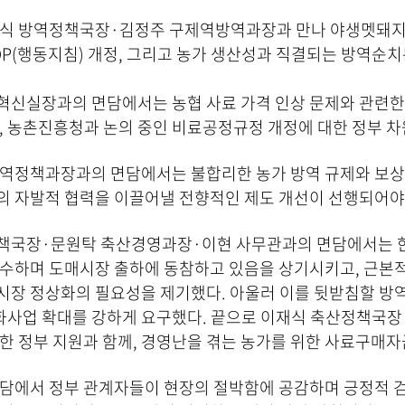
동식 방역정책국장·김정주 구제역방역과장과 만나 야생멧돼지 
SOP(행동지침) 개정, 그리고 농가 생산성과 직결되는 방역순
혁신실장과의 면담에서는 농협 사료 가격 인상 문제와 관련한
, 농촌진흥청과 논의 중인 비료공정규정 개정에 대한 정부 
방역정책과장과의 면담에서는 불합리한 농가 방역 규제와 보상
의 자발적 협력을 이끌어낼 전향적인 제도 개선이 선행되어야 
책국장·문원탁 축산경영과장·이현 사무관과의 면담에서는 한
감수하며 도매시장 출하에 동참하고 있음을 상기시키고, 근본적
시장 정상화의 필요성을 제기했다. 아울러 이를 뒷받침할 방
사업 확대를 강하게 요구했다. 끝으로 이재식 축산정책국장
한 정부 지원과 함께, 경영난을 겪는 농가를 위한 사료구매자
담에서 정부 관계자들이 현장의 절박함에 공감하며 긍정적 검