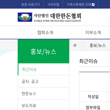
본문 바로가기
사이트맵
가축사육제한 조례
협회소개
지부소개
상
홈
홍보/뉴스
단
홍보/뉴스
모
최근이슈
바
최근이슈
일
메
공지·공고
뉴
한돈뉴스
작성일
보도자료
첨부파일