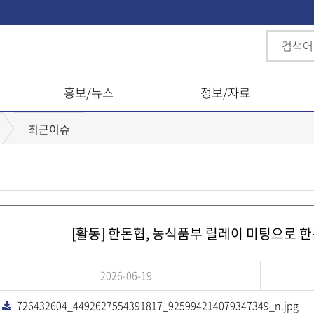
홍보/뉴스
정보/자료
최근이슈
[활동] 한돈협, 농식품부 릴레이 미팅으로 
2026-06-19
726432604_4492627554391817_925994214079347349_n.jpg
다