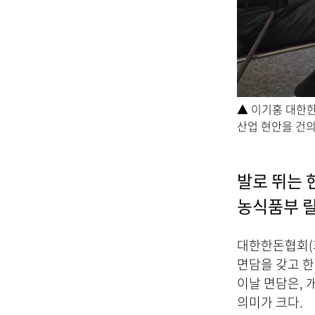
제
공
합
니
다
.
▲ 이기홍 대한
산업 현안을 건의
발로 뛰는 
농식품부 
대한한돈협회(회
면담을 갖고 한
이날 면담은, 
의미가 크다.