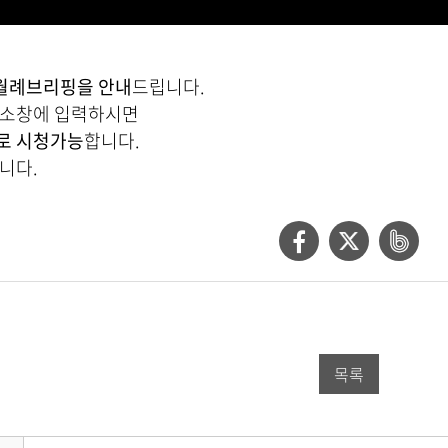
 월례브리핑을 안내
드립니다.
주소창에 입력하시면
로 시청가능
합니다.
니다.
페
트
네
이
위
이
스
터
버
북
공
밴
목록
공
유
드
유
하
공