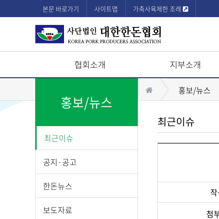
본문 바로가기
사이트맵
가축사육제한 조례
협회소개
지부소개
상
홈
홍보/뉴스
단
홍보/뉴스
모
최근이슈
바
최근이슈
일
메
공지·공고
뉴
한돈뉴스
작
보도자료
첨