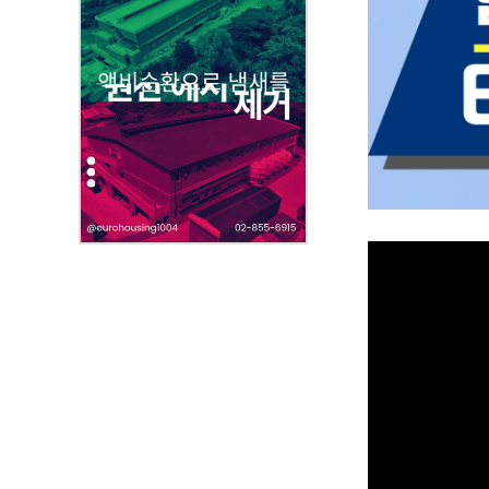
,
첨
부
파
일
,
내
용
을
제
공
합
니
다
.