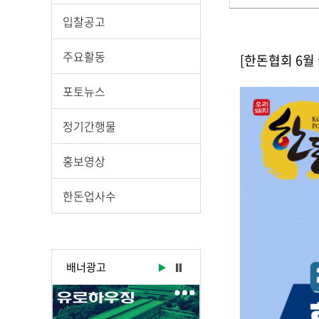
게
입찰공고
시
물
주요활동
[한돈협회 6월
상
세
포토뉴스
보
기
정기간행물
로
제
홍보영상
목
,
한돈업사수
작
성
일
,
배너광고
작
성
자