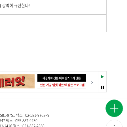
 강력히 규탄한다!
재
다음
생
멈
춤
광고
시세
문의
정보
9751 팩스 : 02-581-9768~9
 팩스 : 055-882-9430
2426 팩스 : 031-632-2860