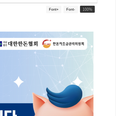
100
Font+
Font-