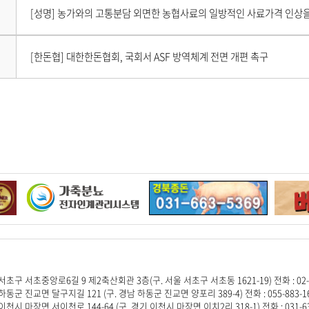
하
기
유
다
[성명] 농가와의 고통분담 외면한 농협사료의 일방적인 사료가격 인상을
음
기
하
게
시
이
기
[한돈협] 대한한돈협회, 국회서 ASF 방역체계 전면 개편 촉구
물
전
이
게
없
시
습
물
니
이
다
없
.
습
니
다
.
서초구 서초중앙로6길 9 제2축산회관 3층(구. 서울 서초구 서초동 1621-19) 전화 : 02-581-
하동군 진교면 달구지길 121 (구. 경남 하동군 진교면 양포리 389-4) 전화 : 055-883-1647
이천시 마장면 서이천로 144-64 (구. 경기 이천시 마장면 이치2리 318-1) 전화 : 031-632-