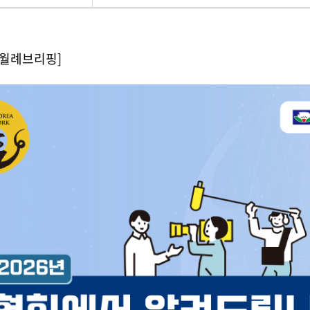
운
로
드
 월례브리핑]