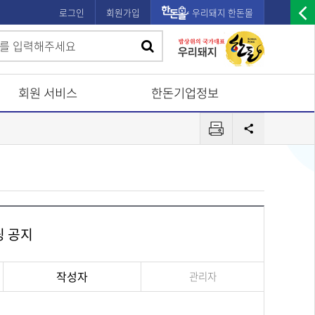
로그인
회원가입
우리돼지 한돈몰
우
검
검
측
색
광
색
고
회원 서비스
한돈기업정보
배
프
너
공
린
유
열
터
기
핑 공지
작성자
관리자