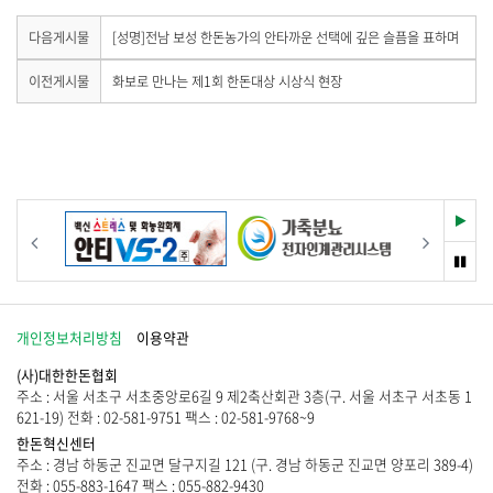
하
기
유
기
하
다
다음게시물
[성명]전남 보성 한돈농가의 안타까운 선택에 깊은 슬픔을 표하며
음
기
게
이
이전게시물
화보로 만나는 제1회 한돈대상 시상식 현장
시
전
물
게
이
시
없
물
습
이
니
없
다
습
재
이전
다음
.
니
생
다
멈
.
춤
개인정보처리방침
이용약관
(사)대한한돈협회
주소 : 서울 서초구 서초중앙로6길 9 제2축산회관 3층(구. 서울 서초구 서초동 1
621-19) 전화 : 02-581-9751 팩스 : 02-581-9768~9
한돈혁신센터
주소 : 경남 하동군 진교면 달구지길 121 (구. 경남 하동군 진교면 양포리 389-4)
전화 : 055-883-1647 팩스 : 055-882-9430