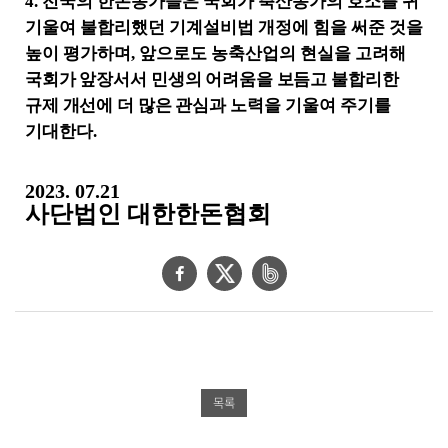
4.
전국의 한돈농가들은 국회가 축산농가의 호소를 귀
기울여 불합리했던 기계설비법 개정에 힘을 써준 것을
높이 평가하며
,
앞으로도 농축산업의 현실을 고려
해
국회가 앞장서서 민생의 어려움을 보듬고 불합리한
규제 개선에 더 많은 관심
과 노력을 기울여 주기를
기대한다
.
2023. 07.21
사단법인 대한한돈협회
페
트
네
이
위
이
스
터
버
북
공
밴
공
유
드
목록
유
하
공