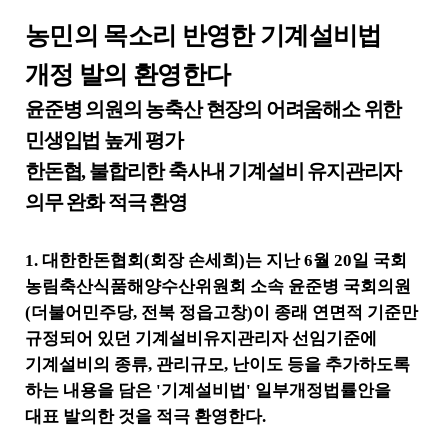
세
보
농민의 목소리 반영한 기계설비법
기
로
개정 발의 환영한다
제
목
윤준병 의원의 농축산 현장의 어려움해소 위한
,
민생입법 높게 평가
작
성
한돈협
,
불합리한 축사내 기계설비 유지관리자
일
,
의무 완화 적극 환영
작
성
자
1.
대한한돈협회
(
회장 손세희
)
는 지난
6
월
20
일 국회
,
농림축산식품해양수산위원회 소속 윤준병 국회의원
첨
(
더불어민주당
,
전북 정읍고창
)
이 종래 연면적 기준만
부
규정되어 있던 기계설비유지관리자 선임기준에
파
일
기계설비의 종류
,
관리규모
,
난이도 등을 추가하도록
,
하는 내용을 담은
'
기계설비법
'
일부개정법률안을
내
대표 발의한 것을 적극 환영한다
.
용
을