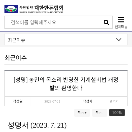
검
검
색
전체메뉴
색
상
단
모
최근이슈
바
일
[성명] 농민의 목소리 반영한 기계설비법 개정
메
발의 환영한다
뉴
작성일
작성자
2023-07-21
관리자
게
100
Font+
Font-
시
물
성명서 (2023. 7. 21)
상