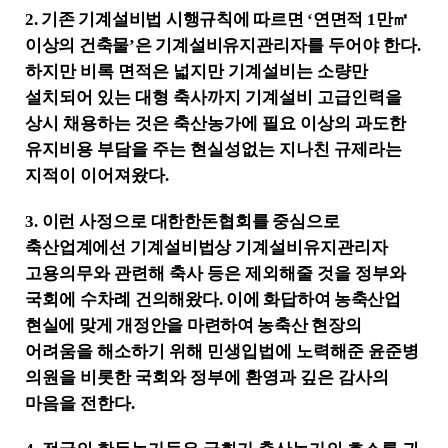
제
2.
기존 기계설비법 시행규칙에 따르면
‘
연면적
1
만
㎡
공
이상의 건축물
’
은 기계설비
유지관리자를 두어야 한다
.
합
하지만 비록 면적은 넓지만 기계설비는 소량만
니
다
설치되어 있는 대형 축사까지 기계설비 고급인력을
.
상시 채용하는 것은 축산농가에 필요 이상의 과도한
유지비용 부담을 주는 현실성없는 지나친 규제라는
지적이 이어져왔다
.
3.
이런 사정으로 대한한돈협회를 중심으로
축산업계에선 기계설비법상 기계설비
유지관리자
고용의무와 관련해 축사 등은 제외해줄 것을 정부와
국회에 수차례
건의해왔다
.
이에 화답하여 농축산업
현실에 맞게 개정안을 마련하여 농축산 현장
의
어려움을 해소하기 위해 민생입법에 노력해준 윤준병
의원을 비롯한 국회와 정부에 환영과 깊은 감사의
마음을 전한다
.