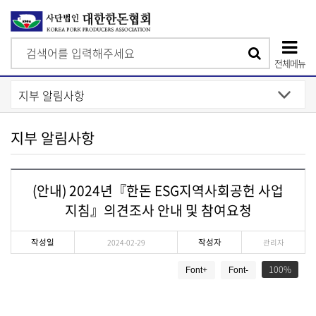
검
검
색
전체메뉴
색
상
단
모
지부 알림사항
바
일
(안내) 2024년『한돈 ESG지역사회공헌 사업
메
지침』의견조사 안내 및 참여요청
뉴
작성일
작성자
2024-02-29
관리자
게
100
Font+
Font-
시
물
상