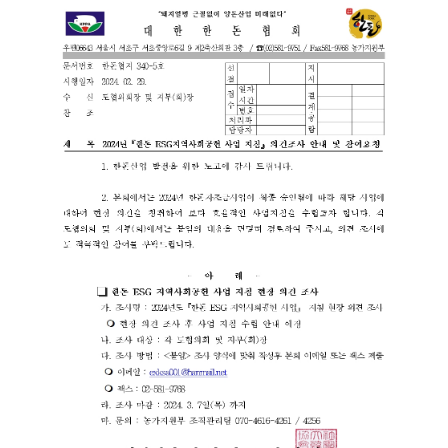
세
보
기
로
제
목
,
작
성
일
,
작
성
자
,
첨
부
파
일
,
내
용
을