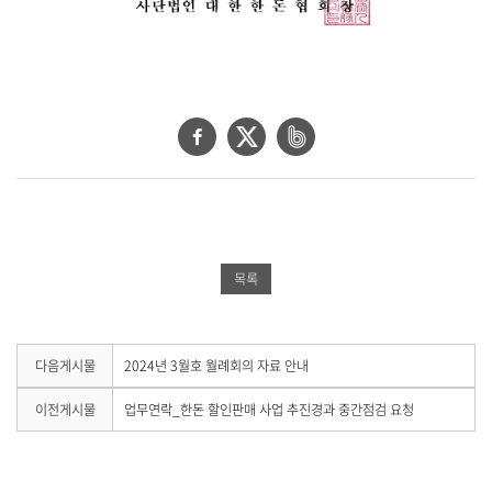
제
공
합
니
다
.
페
트
네
이
위
이
스
터
버
북
공
밴
공
유
드
목록
유
하
공
하
기
유
기
하
다
다음게시물
2024년 3월호 월례회의 자료 안내
음
기
게
이
이전게시물
업무연락_한돈 할인판매 사업 추진경과 중간점검 요청
시
전
물
게
이
시
없
물