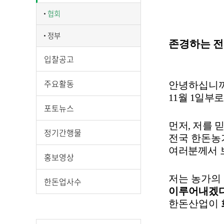
시
물
협회
상
정부
세
존경하는 전
보
입찰공고
기
로
주요활동
제
안녕하십니
목
11
월
1
일부
포토뉴스
,
작
먼저
,
저를 
정기간행물
성
전국 한돈농
일
여러분께서 
홍보영상
,
작
저는 농가의
성
한돈업사수
이루어내겠
자
한돈산업이
,
첨