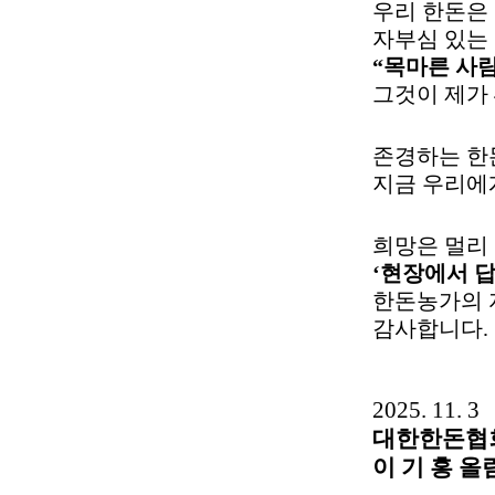
우리 한돈은
자부심 있는
“
목마른 사람
그것이 제가
존경하는 한
지금 우리에
희망은 멀리
‘
현장에서 답
한돈농가의 
감사합니다
.
2025. 11. 3
대한한돈협
이 기 홍 올