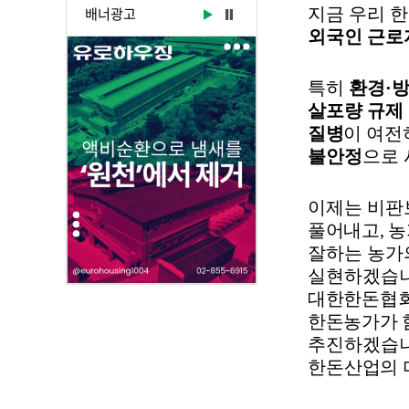
부
배너광고
지금 우리 
파
외국인 근로
일
,
특히
환경
·
내
살포량 규제
용
질병
이 여전
을
불안정
으로 
제
공
합
이제는 비
니
풀어내고
,
농
다
잘하는 농가
.
실현하겠습
대한한돈협
한돈농가가 
추진하겠습
한돈산업의