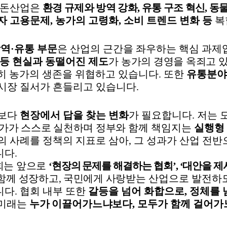
한돈산업은
환경 규제와 방역 강화
,
유통 구조 혁신
,
동물
자 고용문제
,
농가의 고령화
,
소비 트렌드 변화 등
복
방역
·
유통 부문
은 산업의 근간을 좌우하는 핵심 과제
 등 현실과 동떨어진 제도
가
농가의 경영을 옥죄고 
히 농가의 생존을 위협하고 있습니다
.
또한
유통분
시장 질서가 흔들리고 있습니다
.
판보다
현장에서 답을 찾는 변화
가 필요합니다
.
저는 
가가 스스로 실천하며 정부
와 함께 책임지는
실행형
의 사례를 정책의 지표로 삼아
,
그 성과가 산업 전
니다
.
회는 앞으로
‘
현장의 문제를 해결하는 협회
’, ‘
대안을 제
함께 성장하고
,
국민에게 사랑
받는 산업으로 발전하
니다
.
협회 내부 또한
갈등을 넘어 화합으로
,
정체를 
 미래는
누가 이끌어가느냐보다
,
모두
가 함께 걸어가