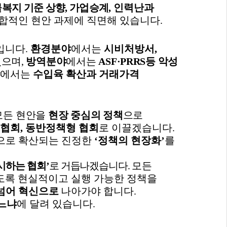
복지 기준 상향
,
가업승계
,
인력난과
합적인 현안 과제에 직면해 있습니다
.
입니다
.
환경분야
에서는
시비처방서
,
있으며
,
방역분야
에서는
ASF·PRRS
등 악성
야
에서는
수입육 확산과 거래가격
모든
현안을
현장 중심의 정책
으로
 협회
,
동반정책형 협회
로 이끌겠습니다
.
반으로 확산되는 진정한
‘
정책의 현장화
’
를
시하는 협회
’
로 거듭나겠습니다
.
모든
도록 현실적이고 실행 가능한 정책을
넘어 혁신으
로
나아가야 합니다
.
느냐
에 달려 있습니다
.