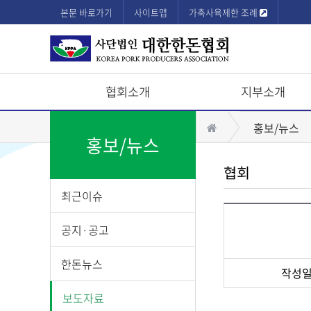
본문 바로가기
사이트맵
가축사육제한 조례
협회소개
지부소개
상
홈
홍보/뉴스
단
홍보/뉴스
모
협회
바
최근이슈
일
메
공지·공고
뉴
한돈뉴스
작성
게
보도자료