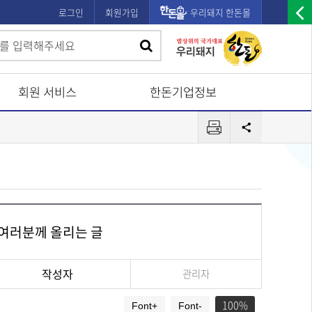
로그인
회원가입
우리돼지 한돈몰
우
검
검
측
색
광
색
고
회원 서비스
한돈기업정보
배
프
너
공
린
유
열
터
기
 여러분께 올리는 글
작성자
관리자
100
Font+
Font-