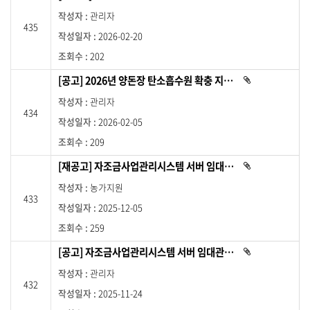
부
일
파
관리자
일
자
435
이
,
2026-02-20
있
습
조
니
202
다
회
.
수
[공고] 2026년 양돈장 탄소흡수원 확충 지원사업’ 추진 업체 선정 입찰 공고
첨
부
를
파
관리자
제
일
434
이
공
2026-02-05
있
습
하
니
209
고
다
.
제
[재공고] 자조금사업관리시스템 서버 임대관리 및 유지보수 용역업체 선정 입찰 재공고 (긴급)
첨
목
부
파
링
농가지원
일
433
이
크
2025-12-05
있
를
습
니
259
통
다
.
해
[공고] 자조금사업관리시스템 서버 임대관리 및 유지보수 용역업체 선정 입찰공고(긴급)
첨
상
부
파
세
관리자
일
페
432
이
2025-11-24
있
이
습
니