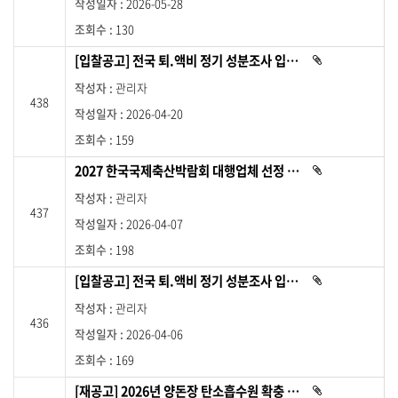
2026-05-28
있
습
목
니
130
록
다
.
입
[입찰공고] 전국 퇴.액비 정기 성분조사 입찰 재공고(긴급)
첨
찰
부
파
공
관리자
일
438
이
고
2026-04-20
있
목
습
니
159
록
다
.
이
2027 한국국제축산박람회 대행업체 선정 입찰 공고(긴급)
첨
며
부
파
번
관리자
일
호
437
이
2026-04-07
있
,
습
니
제
198
다
목
.
[입찰공고] 전국 퇴.액비 정기 성분조사 입찰 공고
첨
,
부
작
파
관리자
일
성
436
이
2026-04-06
있
자
습
,
니
169
다
작
.
성
[재공고] 2026년 양돈장 탄소흡수원 확충 지원사업’ 추진 업체 선정 입찰 재공고
첨