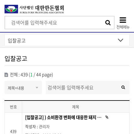
검
검
색
전체메뉴
색
상
단
모
입찰공고
바
일
전체 : 439 (
1
/ 44 page)
메
s
검
검
e
색
뉴
l
색
e
c
번호
t
입
[입찰공고] ) 소비환경 변화에 대응한 돼지 품종 다양화 방안 연구용역 (긴급)
첨
부
찰
파
관리자
공
일
439
이
고