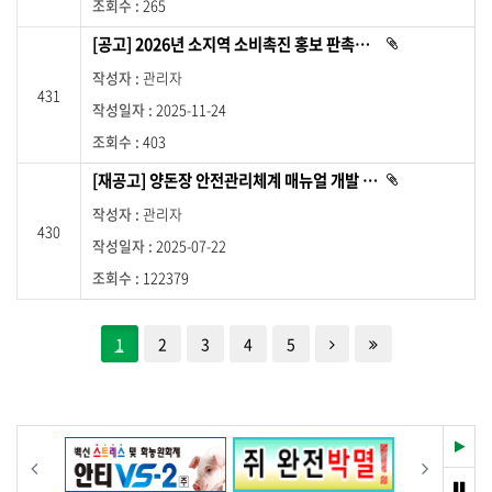
지
265
다
로
.
[공고] 2026년 소지역 소비촉진 홍보 판촉물 제작 용역업체 선정 입찰 공고(긴급)
첨
이
부
동
파
관리자
일
합
431
이
2025-11-24
있
니
습
다
니
403
다
.
.
[재공고] 양돈장 안전관리체계 매뉴얼 개발 용역 입찰 재공고
첨
부
파
관리자
일
430
이
2025-07-22
있
습
니
122379
다
.
한단계 뒤로
제일 뒤로
1
2
3
4
5
재
이전
다음
생
멈