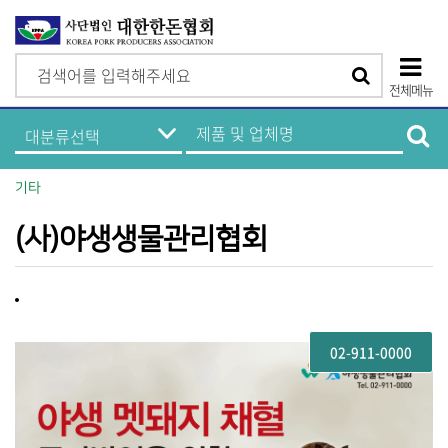
검
검
색
전체메뉴
색
상
한
제
돈
품
단
기
및
업
업
모
정
체
기타
보
명
바
메
검
뉴
색
(사)야생생물관리협회
일
메
뉴
02-911-0000