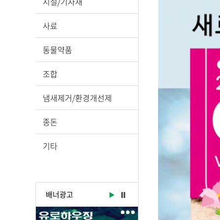
시설/기자재
사료
동물약품
조합
냄새제거/환경개선제
종돈
기타
배너광고