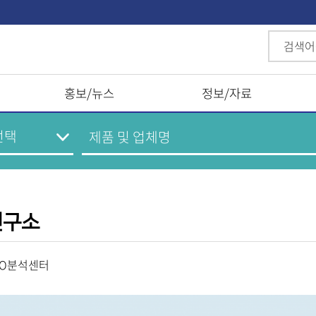
홍보/뉴스
정보/자료
연구소
O분석센터