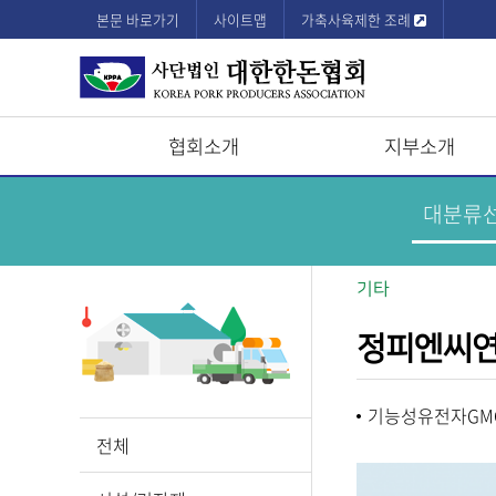
본문 바로가기
사이트맵
가축사육제한 조례
협회소개
지부소개
상
한
돈
단
기
업
모
정
보
바
기타
메
뉴
일
정피엔씨
메
뉴
기능성유전자GM
전체