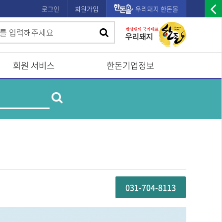
로그인
회원가입
우리돼지 한돈몰
우
검
검
측
색
광
색
고
회원 서비스
한돈기업정보
배
제
너
검
품
및
열
업
색
체
기
명
검
색
031-704-8113