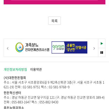
목록
재
이전
다음
생
멈
춤
개인정보처리방침
이용약관
(사)대한한돈협회
주소 : 서울 서초구 서초중앙로6길 9 제2축산회관 3층(구. 서울 서초구 서초동 1
621-19) 전화 : 02-581-9751 팩스 : 02-581-9768~9
한돈혁신센터
주소 : 경남 하동군 진교면 달구지길 121 (구. 경남 하동군 진교면 양포리 389-4)
전화 : 055-883-1647 팩스 : 055-882-9430
종돈능력검정소