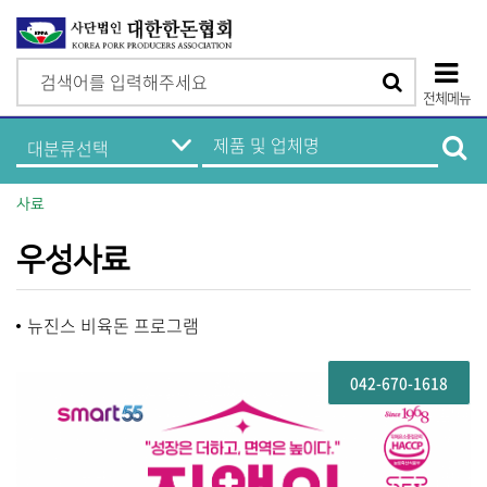
검
검
색
전체메뉴
색
상
한
제
돈
품
단
기
및
업
업
모
정
체
사료
보
명
바
메
검
뉴
색
우성사료
일
메
뉴진스 비육돈 프로그램
뉴
042-670-1618