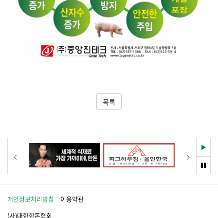
목록
재
이전
다음
생
멈
춤
개인정보처리방침
이용약관
(사)대한한돈협회