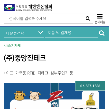
검
검
색
전체메뉴
색
상
한
제
돈
품
단
기
및
업
업
모
정
체
시설/기자재
보
명
바
메
검
뉴
색
(주)중앙진테크
일
메
이표, 가축용 RFID, 지태그, 심부주입기 등
뉴
02-587-1388