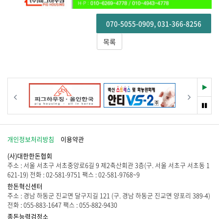
070-5055-0909, 031-366-8256
목록
재
이전
다음
생
멈
춤
개인정보처리방침
이용약관
(사)대한한돈협회
주소 : 서울 서초구 서초중앙로6길 9 제2축산회관 3층(구. 서울 서초구 서초동 1
621-19) 전화 : 02-581-9751 팩스 : 02-581-9768~9
한돈혁신센터
주소 : 경남 하동군 진교면 달구지길 121 (구. 경남 하동군 진교면 양포리 389-4)
전화 : 055-883-1647 팩스 : 055-882-9430
종돈능력검정소