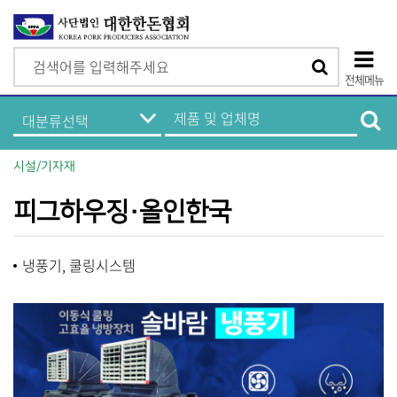
검
검
색
전체메뉴
색
상
한
제
돈
품
단
기
및
업
업
모
정
체
시설/기자재
보
명
바
메
검
뉴
색
피그하우징·올인한국
일
메
냉풍기, 쿨링시스템
뉴