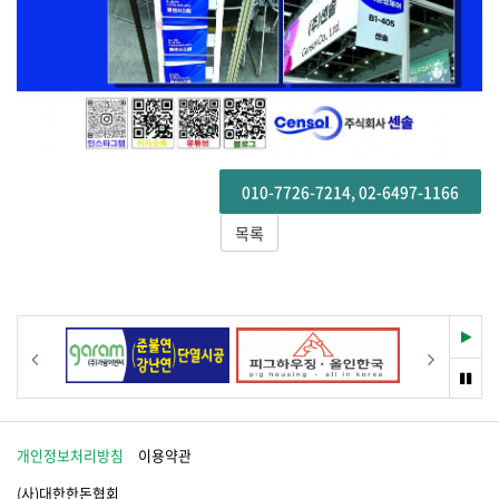
010-7726-7214, 02-6497-1166
목록
재
이전
다음
생
멈
춤
개인정보처리방침
이용약관
(사)대한한돈협회