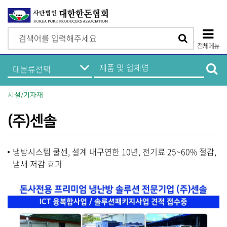
검
검
색
전체메뉴
색
상
한
제
돈
품
단
기
및
업
업
모
정
체
시설/기자재
보
명
바
메
검
뉴
색
(주)센솔
일
메
냉방시스템 쿨센, 설계 내구연한 10년, 전기료 25~60% 절감,
뉴
냄새 저감 효과