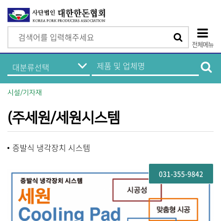
검
검
색
전체메뉴
색
상
한
제
돈
품
단
기
및
업
업
모
정
체
시설/기자재
보
명
바
메
검
뉴
색
(주세원/세원시스템
일
메
증발식 냉각장치 시스템
뉴
031-355-9842