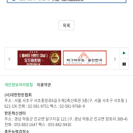
목록
재
이전
다음
생
멈
춤
개인정보처리방침
이용약관
(사)대한한돈협회
주소 : 서울 서초구 서초중앙로6길 9 제2축산회관 3층(구. 서울 서초구 서초동 1
621-19) 전화 : 02-581-9751 팩스 : 02-581-9768~9
한돈혁신센터
주소 : 경남 하동군 진교면 달구지길 121 (구. 경남 하동군 진교면 양포리 389-4)
전화 : 055-883-1647 팩스 : 055-882-9430
종돈능력검정소