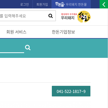
로그인
회원가입
우리돼지 한돈몰
우
검
검
측
색
광
색
고
회원 서비스
한돈기업정보
배
제
너
검
품
및
열
업
색
체
기
명
검
색
041-522-1817~9