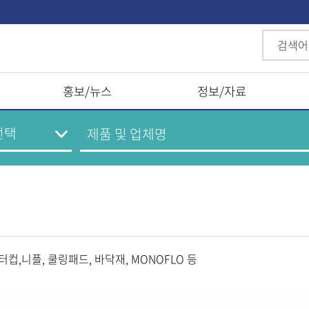
홍보/뉴스
정보/자료
컵,니플, 쿨링패드, 바닥재, MONOFLO 등