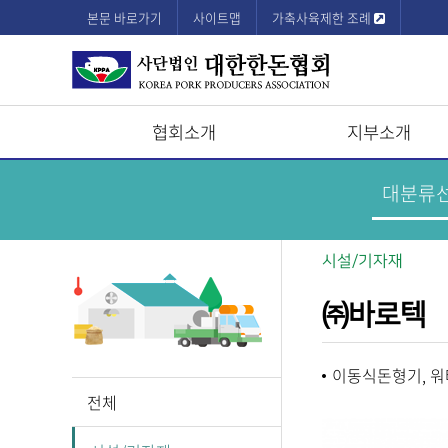
본문 바로가기
사이트맵
가축사육제한 조례
협회소개
지부소개
상
한
돈
단
기
업
모
정
보
바
시설/기자재
메
뉴
일
㈜바로텍
메
뉴
이동식돈형기, 워터
전체