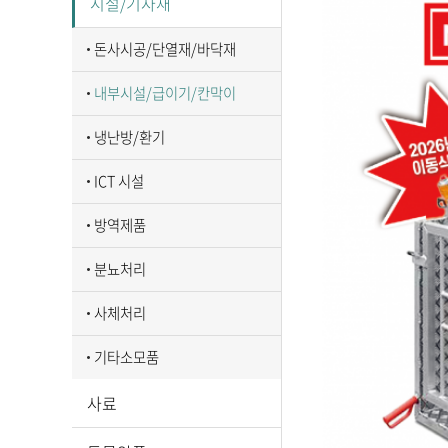
시설/기자재
돈사시공/단열재/바닥재
내부시설/급이기/칸막이
냉난방/환기
ICT 시설
방역제품
분뇨처리
사체처리
기타소모품
사료