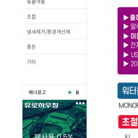
동물약품
조합
냄새제거/환경개선제
종돈
기타
배너광고