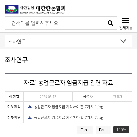
검
검
색
전체메뉴
색
상
단
모
조사연구
바
일
자료] 농업근로자 임금지급 관련 자료
메
뉴
작성일
작성자
2025-08-13
관리자
첨부파일
농업근로자 임금지급 기억해야 할 7가지-1.jpg
다
운
로
첨부파일
농업근로자 임금지급 기억해야 할 7가지-2.jpg
다
드
운
게
로
드
100
Font+
Font-
시