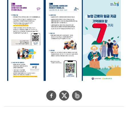
물
상
세
보
기
로
제
목
,
작
성
일
,
작
성
자
,
페
트
네
첨
이
위
이
부
파
스
터
버
일
북
공
밴
,
내