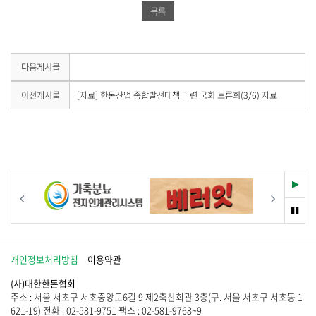
공
유
드
용
목록
유
하
공
을
제
하
기
유
공
기
하
합
다음게시물
다
니
음
기
다
이
이전게시물
[자료] 한돈산업 종합발전대책 마련 국회 토론회(3/6) 자료
게
전
.
시
게
물
시
이
물
없
이
습
없
니
습
재
이전
다음
다
니
생
.
다
멈
.
춤
개인정보처리방침
이용약관
(사)대한한돈협회
주소 : 서울 서초구 서초중앙로6길 9 제2축산회관 3층(구. 서울 서초구 서초동 1
621-19) 전화 : 02-581-9751 팩스 : 02-581-9768~9