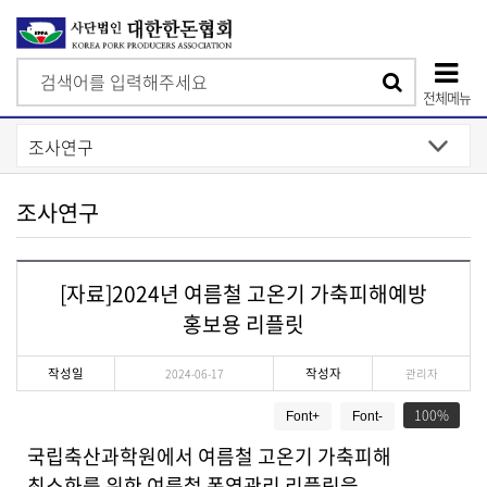
검
검
색
전체메뉴
색
상
단
모
조사연구
바
일
[자료]2024년 여름철 고온기 가축피해예방
메
홍보용 리플릿
뉴
작성일
작성자
2024-06-17
관리자
게
100
Font+
Font-
시
물
국립축산과학원에서 여름철 고온기 가축피해
상
최소화를 위한 여름철 폭염관리 리플릿을