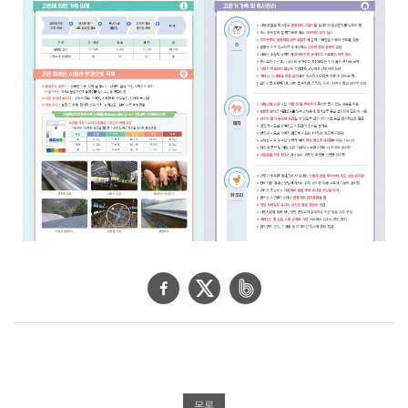
제
공
합
니
다
.
페
트
네
이
위
이
스
터
버
북
공
밴
공
유
드
목록