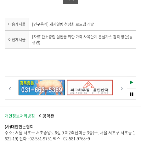
유
하
공
하
기
유
기
하
다
다음게시물
[연구용역] 돼지열병 청정화 로드맵 개발
음
기
게
이
[자료]탄소중립 실현을 위한 가축 사육단계 온실가스 감축 방안(농
이전게시물
시
전
경연)
물
게
이
시
없
물
습
이
니
없
다
습
.
니
재
이전
다음
다
생
.
멈
춤
개인정보처리방침
이용약관
(사)대한한돈협회
주소 : 서울 서초구 서초중앙로6길 9 제2축산회관 3층(구. 서울 서초구 서초동 1
621-19) 전화 : 02-581-9751 팩스 : 02-581-9768~9