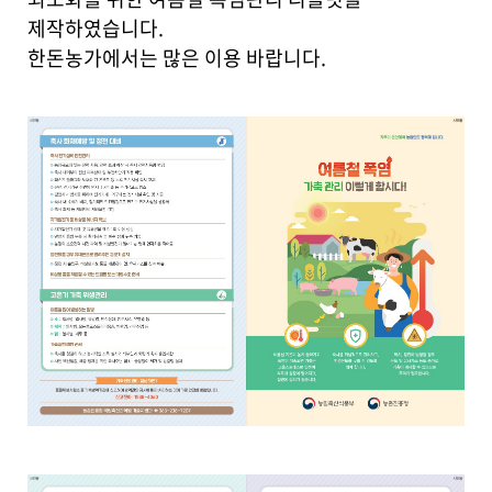
세
보
제작하였습니다.
기
한돈농가에서는 많은 이용 바랍니다.
로
제
목
,
작
성
일
,
작
성
자
,
첨
부
파
일
,
내
용
을