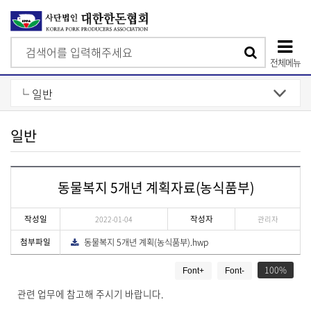
검
검
색
전체메뉴
색
상
단
모
일반
바
일
동물복지 5개년 계획자료(농식품부)
메
뉴
작성일
작성자
2022-01-04
관리자
첨부파일
동물복지 5개년 계획(농식품부).hwp
다
운
게
로
드
100
Font+
Font-
시
물
관련 업무에 참고해 주시기 바랍니다.
상