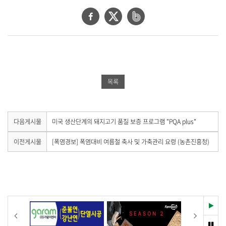
세
보
페
트
네
기
이
위
이
로
제
스
터
버
목
북
공
밴
,
작
공
유
드
목록
성
유
하
공
일
,
하
기
유
작
기
하
다
다음게시물
미국 생산단계의 돼지고기 품질 보증 프로그램 "PQA plus"
성
음
자
기
게
이
이전게시물
[폭염경보] 폭염대비 여름철 축사 및 가축관리 요령 (농촌진흥청)
,
시
전
첨
물
게
부
이
시
파
없
물
습
일
이
니
,
없
다
습
재
내
이전
다음
.
니
생
용
다
멈