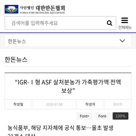
검
검
색
전체메뉴
색
상
단
모
한돈뉴스
바
일
“IGR-Ⅰ형 ASF 살처분농가 가축평가액 전액
메
보상”
뉴
작성일
작성자
2026-07-08
관리자
게
100
Font+
Font-
시
물
농식품부, 해당 지자체에 공식 통보…올초 발생
상