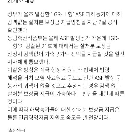
21개소 대상
세
보
기
정부가 올초 발생한 ‘IGR-Ⅰ형’ ASF 피해농가에 대해
로
감액없는 살처분 보상금 지급방침을 지난 7일 공식
제
확인했다.
목
,
농림축산식품부는 올해 ASF 발생농가 가운데 ‘IGR-
작
Ⅰ형’이 검출된 21호에 대해서는 살처분 보상금
성
산정시 감액없이 가축평가액 전액을 지급할 것을 일선
일
,
지자체에 통보했다.
작
이같은 방침은 적극 행정 위원회와 법제처 법령
성
해석을 거쳐 오염 사료원료 등으로 인한 ASF 발생 등
자
,
농가의 귀책이 없을 것으로 추정되는 경우 감액 없는
첨
살처분 보상금 지급이 가능하다는 판단을 내린데 따른
부
파
것이다.
일
이에 따라 해당농가들에 대한 살처분 보상금 지급은
,
물론 긴급경영자금 지원도 속도를 낼 전망이다.
내
용
을
[축산신문]