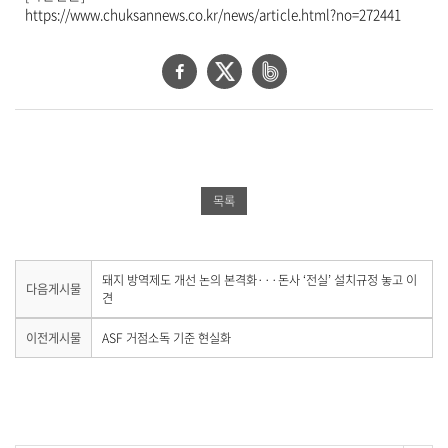
제
https://www.chuksannews.co.kr/news/article.html?no=272441
공
합
페
트
네
니
다
이
위
이
.
스
터
버
북
공
밴
공
유
드
목록
유
하
공
하
기
유
기
하
다
돼지 방역제도 개선 논의 본격화···돈사 ‘전실’ 설치규정 놓고 이
다음게시물
음
견
기
게
시
이
이전게시물
ASF 거점소독 기준 현실화
물
전
이
게
없
시
습
물
니
이
다
없