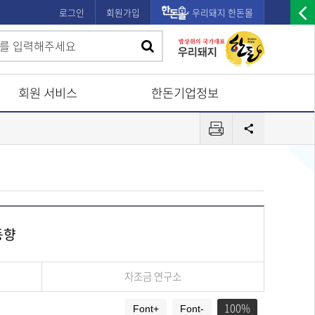
로그인
회원가입
우리돼지 한돈몰
우
검
검
측
색
광
색
고
회원 서비스
한돈기업정보
배
프
너
공
린
유
열
터
기
동향
자조금 연구소
100
Font+
Font-