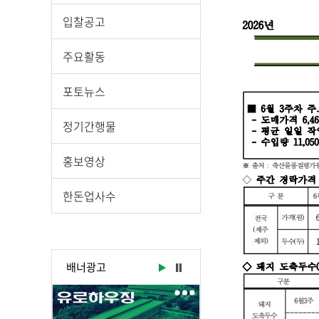
시
물
입찰공고
상
세
주요활동
보
기
포토뉴스
로
제
정기간행물
목
,
홍보영상
작
성
한돈업사수
일
,
작
성
배너광고
자
,
첨