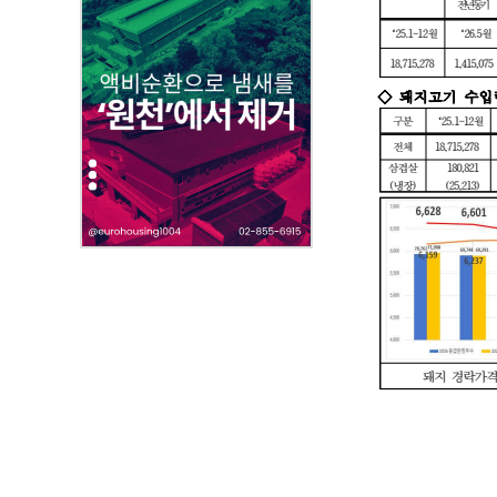
부
파
일
,
내
용
을
제
공
합
니
다
.