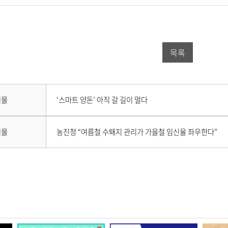
이
위
이
스
터
버
북
공
밴
목록
공
유
드
유
하
공
하
기
유
다
시물
‘스마트 양돈’ 아직 갈 길이 멀다
음
기
하
게
시
이
기
시물
농진청 “여름철 수퇘지 관리가 가을철 임신율 좌우한다”
물
전
이
게
없
시
습
물
니
이
다
없
.
습
니
다