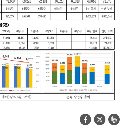
페
트
네