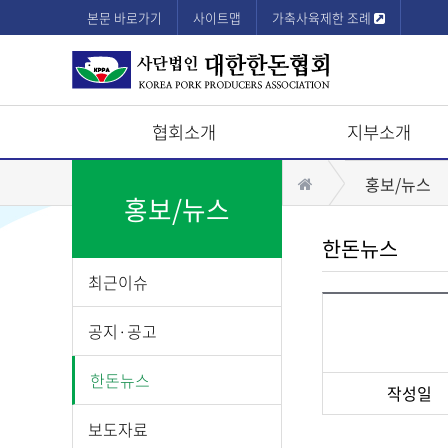
본문 바로가기
사이트맵
가축사육제한 조례
협회소개
지부소개
상
홈
홍보/뉴스
단
홍보/뉴스
모
한돈뉴스
바
최근이슈
일
메
공지·공고
뉴
한돈뉴스
작성일
게
보도자료