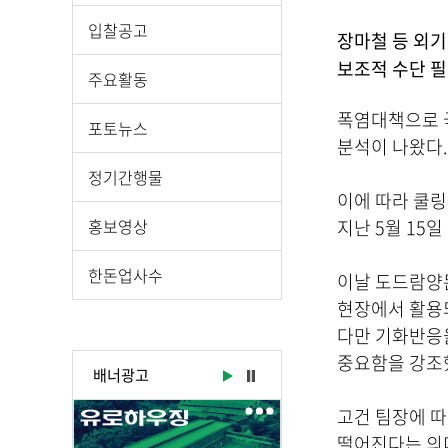
시
물
입찰공고
장마철 등 외기
상
보조적 수단 
세
주요활동
보
폭염대책으로 
기
포토뉴스
분석이 나왔다.
로
제
정기간행물
목
이에 따라 쿨링
,
홍보영상
지난 5월 15
작
성
한돈업사수
이날 도드람양
일
현장에서 활용
,
다만 기화반응
작
중요함을 강조
성
배너광고
자
,
고건 팀장에 
첨
떨어진다는 의