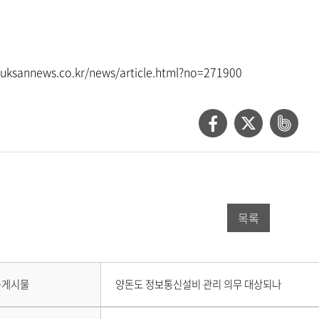
uksannews.co.kr/news/article.html?no=271900
페
트
네
이
위
이
스
터
버
북
공
밴
목록
공
유
드
유
하
공
하
기
유
다
음게시물
양돈도 정보통신설비 관리 의무 대상되나
음
기
하
게