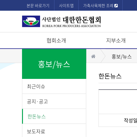
본문 바로가기
사이트맵
가축사육제한 조례
협회소개
지부소개
상
홈
홍보/뉴스
단
홍보/뉴스
모
한돈뉴스
바
최근이슈
일
메
공지·공고
뉴
한돈뉴스
작성
게
보도자료