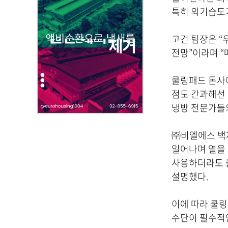
부
특히 외기습도가
파
일
고건 팀장은 “
,
전망”이라며 “
내
용
을
쿨링패드 돈사
제
점도 간과해선 
공
냉방 전문가들의
합
니
㈜비엘에스 백재
다
일어나며 열을 
.
사용하더라도 
설명했다.
이에 따라 쿨
수단이 필수적