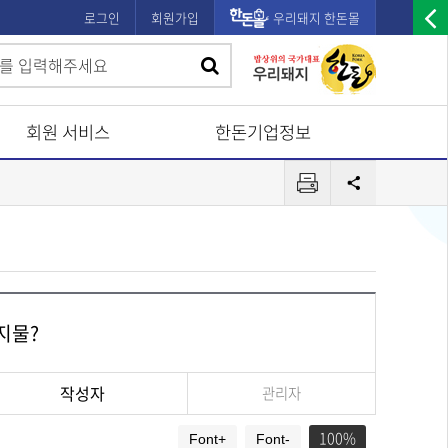
로그인
회원가입
우리돼지 한돈몰
우
검
검
측
색
광
색
고
회원 서비스
한돈기업정보
배
프
너
공
린
유
열
터
기
지물?
작성자
관리자
100
Font+
Font-