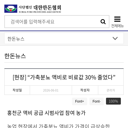
검
검
색
전체메뉴
색
상
단
모
한돈뉴스
바
일
[현장] “가축분뇨 액비로 비료값 30% 줄었다”
메
뉴
작성일
작성자
2026-06-01
관리자
게
100
Font+
Font-
시
물
홍천군 액비 공급 시범사업 참여 농가
상
세
농업 현장에서 가축분뇨 액비가 가격이 급상승한
보