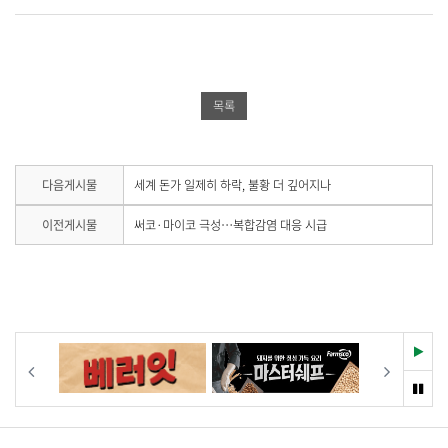
이
위
이
스
터
버
북
공
밴
공
유
드
목록
유
하
공
하
기
유
기
하
다
다음게시물
세계 돈가 일제히 하락, 불황 더 깊어지나
음
기
게
이
이전게시물
써코·마이코 극성…복합감염 대응 시급
시
전
물
게
이
시
없
물
습
이
니
없
다
습
재
이전
다음
.
니
생
다
멈
.
춤