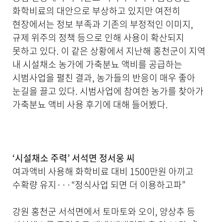
기
화학비료의 대안으로 부상하고 있지만 여전히
로
현장에서는 정보 부족과 기존의 부정적인 이미지,
제
규제 위주의 정책 등으로 인해 사용이 확산되지
목
,
못하고 있다. 이 같은 상황에서 지난해 홍천군이 지역
작
내 시설채소 농가에 가축분뇨 액비를 공급하는
성
일
시범사업을 펼친 결과, 농가들의 반응이 매우 좋아
,
눈길을 끌고 있다. 시범사업에 참여한 농가를 찾아가
작
가축분뇨 액비 사용 후기에 대해 들어봤다.
성
자
,
첨
부
파
‘시설채소 주력’ 서석면 정서웅 씨
일
여과액비 사용해 화학비료 대비 1500만원 아끼고
,
수확량 유지···“정식사업 되면 더 이용하고파”
내
용
을
강원 홍천군 서석면에서 토마토와 오이, 양상추 등
제