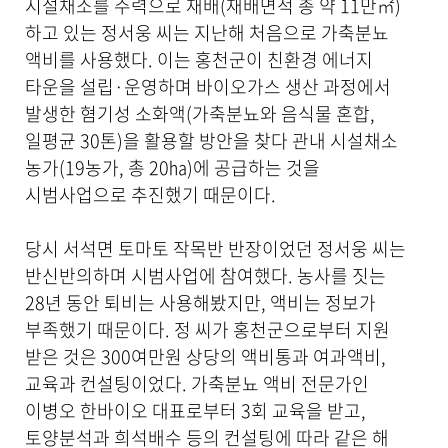
시설채소를 주력으로 재배(재배면적 총 약 11만㎡)
공
합
하고 있는 정서웅 씨는 지난해 처음으로 가축분뇨
니
액비를 사용했다. 이는 홍천군이 친환경 에너지
다
타운을 설립·운영하며 바이오가스 생산 과정에서
.
발생한 혐기성 소화액(가축분뇨와 음식물 혼합,
일평균 30톤)을 활용할 방안을 찾다 관내 시설채소
농가(19농가, 총 20㏊)에 공급하는 것을
시범사업으로 추진했기 때문이다.
당시 서석면 토마토 작목반 반장이었던 정서웅 씨는
반신반의하며 시범사업에 참여했다. 농사를 짓는
28년 동안 퇴비는 사용해봤지만, 액비는 정보가
부족했기 때문이다. 정 씨가 홍천군으로부터 지원
받은 것은 300여만원 상당의 액비통과 여과액비,
교육과 컨설팅이었다. 가축분뇨 액비 전문가인
이병오 한바이오 대표로부터 3회 교육을 받고,
토양분석과 희석배수 등의 컨설팅에 따라 같은 해