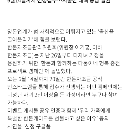
6월14일까지 신청접수…저출산 대책 동참 일환
기
로
제
목
,
양돈업계가 범 사회적으로 이뤄지고 있는 ‘출산율
작
끌어올리기’에 힘을 보탠다.
성
일
한돈자조금관리위원회(위원장 이기홍, 이하
,
한돈자조금)는 지난 26일부터 다자녀 가정을
작
응원하기 위한 ‘한돈과 함께하는 다둥이네 행복 충전
성
자
프로젝트 캠페인’에 돌입했다.
,
오는 6월 14일까지 20일간 한돈자조금 공식
첨
부
인스타그램을 통해 접수가 진행되는 이번 캠페인에는
파
미성년 자녀 2인 이상을 둔 가정이라면 누구나 참여
일
가능하다.
,
내
이벤트 게시물 공유 인증과 함께 ‘우리 가족에게
용
특별한 한돈케이크를 선물하고 싶은 이유’ 등의
을
사연을 ‘신청 구글폼
제