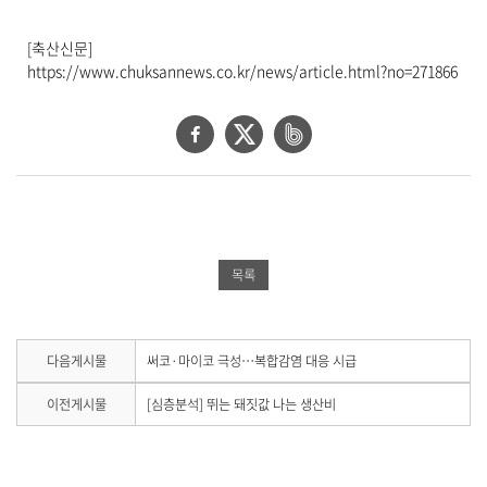
[축산신문]
https://www.chuksannews.co.kr/news/article.html?no=271866
페
트
네
이
위
이
스
터
버
북
공
밴
공
유
드
목록
유
하
공
하
기
유
기
하
다
다음게시물
써코·마이코 극성…복합감염 대응 시급
음
기
게
이
이전게시물
[심층분석] 뛰는 돼짓값 나는 생산비
시
전
물
게
이
시
없
물