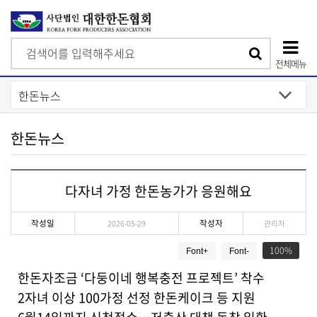
검
검
색
전체메뉴
색
상
단
모
한돈뉴스
바
일
다자녀 가정 한돈농가가 응원해요
메
뉴
작성일
작성자
2026-05-29
관리자
게
100
Font+
Font-
시
물
한돈자조금 ‘다둥이네 행복충전 프로젝트’ 착수
상
2자녀 이상 100가정 선정 한돈케이크 등 지원
세
보