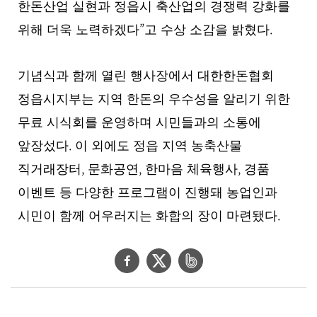
한돈산업 실현과 정읍시 축산업의 경쟁력 강화를
”
.
위해 더욱 노력하겠다
고 수상 소감을 밝혔다
기념식과 함께 열린 행사장에서 대한한돈협회
정읍시지부는 지역 한돈의 우수성을 알리기 위한
무료 시식회를 운영하며 시민들과의 소통에
.
앞장섰다
이 외에도 정읍 지역 농축산물
,
,
,
직거래장터
문화공연
한마음 체육행사
경품
이벤트 등 다양한 프로그램이 진행돼 농업인과
.
시민이 함께 어우러지는 화합의 장이 마련됐다
페
트
네
이
위
이
스
터
버