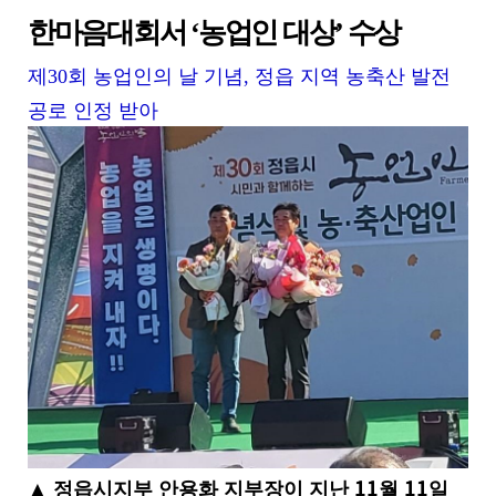
세
보
한마음대회서
‘
농업인 대상
’
수상
기
로
제
30
회 농업인의 날 기념
,
정읍 지역 농축산 발전
제
공로 인정 받아
목
,
작
성
일
,
작
성
자
,
첨
부
파
일
,
내
용
11
11
을
▲
정읍시지부 안용화 지부장이 지난
월
일