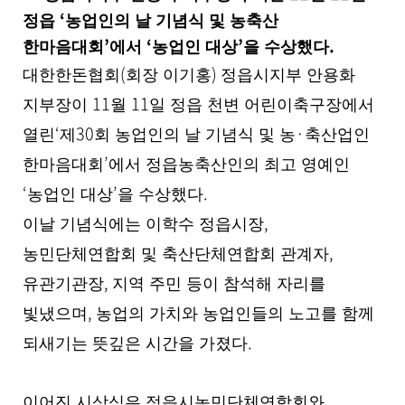
제
‘
정읍
농업인의 날 기념식 및 농축산
공
’
‘
’
.
한마음대회
에서
농업인 대상
을 수상했다
합
니
(
)
대한한돈협회
회장 이기홍
정읍시지부 안용화
다
11
11
.
지부장이
월
일 정읍 천변 어린이축구장에서
‘
30
·
열린
제
회 농업인의 날 기념식 및 농
축산업인
’
한마음대회
에서 정읍농축산인의 최고 영예인
‘
’
.
농업인 대상
을 수상했다
,
이날 기념식에는 이학수 정읍시장
,
농민단체연합회 및 축산단체연합회 관계자
,
유관기관장
지역 주민 등이 참석해 자리를
,
빛냈으며
농업의 가치와 농업인들의 노고를 함께
.
되새기는 뜻깊은 시간을 가졌다
이어진 시상식은 정읍시농민단체연합회와