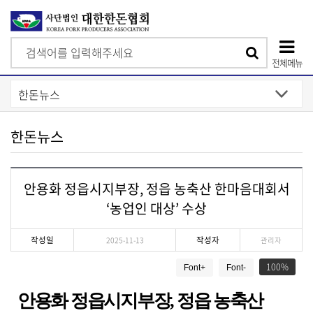
검
검
색
전체메뉴
색
상
단
모
한돈뉴스
바
일
안용화 정읍시지부장, 정읍 농축산 한마음대회서
메
‘농업인 대상’ 수상
뉴
작성일
작성자
2025-11-13
관리자
게
100
Font+
Font-
시
물
안용화 정읍시지부장
,
정읍 농축산
상