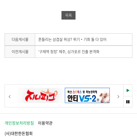
북
공
밴
공
유
드
목록
유
하
공
하
기
유
기
하
다
다음게시물
흔들리는 삼겹살 위상? 위기‧기회 둘 다 있어
음
기
게
이
이전게시물
‘구제역 청정’ 제주, 싱가포르 진출 본격화
시
전
물
게
이
시
없
물
습
이
니
없
다
습
재
이전
다음
.
니
생
다
멈
.
춤
개인정보처리방침
이용약관
(사)대한한돈협회